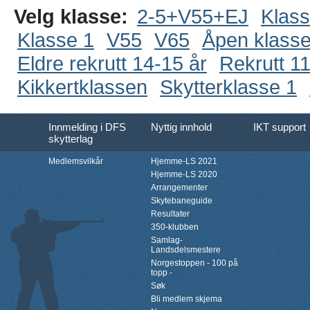
Velg klasse:
2-5+V55+EJ
Klass
Klasse 1
V55
V65
Åpen klass
Eldre rekrutt 14-15 år
Rekrutt 11
Kikkertklassen
Skytterklasse 1
Innmelding i DFS
Nyttig innhold
IKT support
skytterlag
Medlemsvilkår
Hjemme-LS 2021
Hjemme-LS 2020
Arrangementer
Skytebaneguide
Resultater
350-klubben
Samlag-
Landsdelsmestere
Norgestoppen - 100 på
topp -
Søk
Bli medlem skjema