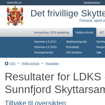
www.dfs.no
Nettstedskart
Det frivillige Skyt
Forsvar, sport 
Innmelding i DFS skytterlag
Nyttig innhold
IKT
Hjemme-LS 2021
Skytebaneguide
Samla
Hjemme-LS 2020
Resultater
Norges
Arrangementer
350-klubben
Søk
DFS
>
Nyttig innhold
>
Resultater
Resultater for LDKS 
Sunnfjord Skyttarsa
Tilbake til oversikten