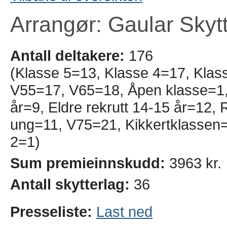
Arrangør: Gaular Skyt
Antall deltakere:
176
(Klasse 5=13, Klasse 4=17, Klas
V55=17, V65=18, Åpen klasse=1, 
år=9, Eldre rekrutt 14-15 år=12,
ung=11, V75=21, Kikkertklassen=
2=1)
Sum premieinnskudd:
3963 kr.
Antall skytterlag:
36
Presseliste:
Last ned