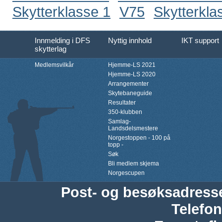
Skytterklasse 1
V75
Skytterkla
Innmelding i DFS
Nyttig innhold
IKT support
skytterlag
Medlemsvilkår
Hjemme-LS 2021
Hjemme-LS 2020
Arrangementer
Skytebaneguide
Resultater
350-klubben
Samlag-
Landsdelsmestere
Norgestoppen - 100 på
topp -
Søk
Bli medlem skjema
Norgescupen
Post- og besøksadress
Telefon