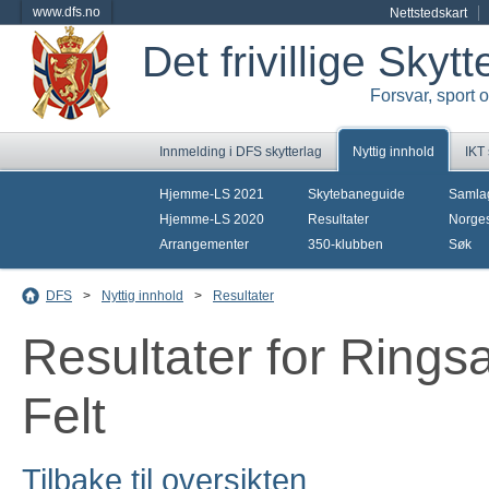
www.dfs.no
Nettstedskart
Det frivillige Skyt
Forsvar, sport 
Innmelding i DFS skytterlag
Nyttig innhold
IKT
Hjemme-LS 2021
Skytebaneguide
Samla
Hjemme-LS 2020
Resultater
Norges
Arrangementer
350-klubben
Søk
DFS
>
Nyttig innhold
>
Resultater
Resultater for Ring
Felt
Tilbake til oversikten