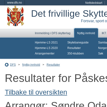
www.dfs.no
Nettstedskart
Det frivillige Skyt
Forsvar, sport 
Innmelding i DFS skytterlag
Nyttig innhold
IKT
Hjemme-LS 2021
Skytebaneguide
Samla
Hjemme-LS 2020
Resultater
Norges
Arrangementer
350-klubben
Søk
DFS
>
Nyttig innhold
>
Resultater
Resultater for Påske
Tilbake til oversikten
Arrangør: Søndre Odal