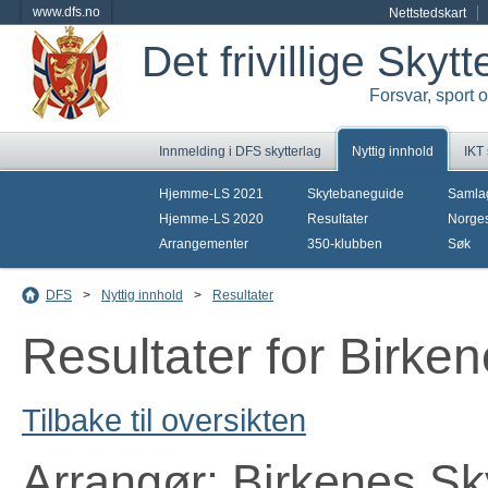
www.dfs.no
Nettstedskart
Det frivillige Skyt
Forsvar, sport 
Innmelding i DFS skytterlag
Nyttig innhold
IKT
Hjemme-LS 2021
Skytebaneguide
Samla
Hjemme-LS 2020
Resultater
Norges
Arrangementer
350-klubben
Søk
DFS
>
Nyttig innhold
>
Resultater
Resultater for Birken
Tilbake til oversikten
Arrangør: Birkenes Sk