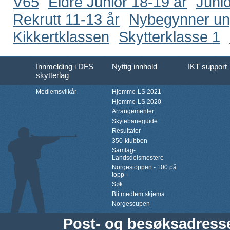
V65
Eldre Junior 18-19 år
Junio
Rekrutt 11-13 år
Nybegynner u
Kikkertklassen
Skytterklasse 1
Innmelding i DFS
Nyttig innhold
IKT support
skytterlag
Medlemsvilkår
Hjemme-LS 2021
Hjemme-LS 2020
Arrangementer
Skytebaneguide
Resultater
350-klubben
Samlag-
Landsdelsmestere
Norgestoppen - 100 på
topp -
Søk
Bli medlem skjema
Norgescupen
Post- og besøksadress