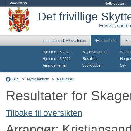
www.dfs.no
Nettstedskart
Det frivillige Skyt
Forsvar, sport 
Innmelding i DFS skytterlag
Nyttig innhold
IKT
Hjemme-LS 2021
Skytebaneguide
Samla
Hjemme-LS 2020
Resultater
Norges
Arrangementer
350-klubben
Søk
DFS
>
Nyttig innhold
>
Resultater
Resultater for Skage
Tilbake til oversikten
Arrangør: Kristiansan