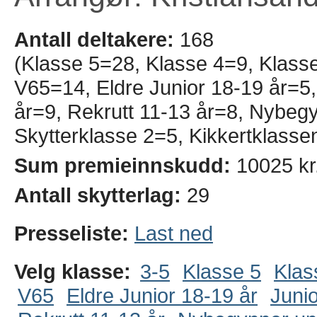
Antall deltakere:
168
(Klasse 5=28, Klasse 4=9, Klass
V65=14, Eldre Junior 18-19 år=5,
år=9, Rekrutt 11-13 år=8, Nybe
Skytterklasse 2=5, Kikkertklasse
Sum premieinnskudd:
10025 kr
Antall skytterlag:
29
Presseliste:
Last ned
Velg klasse:
3-5
Klasse 5
Klas
V65
Eldre Junior 18-19 år
Junio