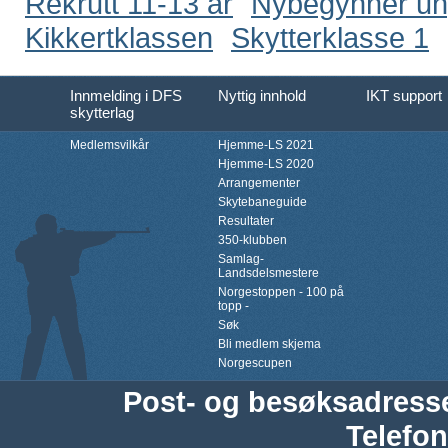
Rekrutt 11-13 år
Nybegynner u
Kikkertklassen
Skytterklasse 1
Innmelding i DFS
Nyttig innhold
IKT support
skytterlag
Medlemsvilkår
Hjemme-LS 2021
Hjemme-LS 2020
Arrangementer
Skytebaneguide
Resultater
350-klubben
Samlag-
Landsdelsmestere
Norgestoppen - 100 på
topp -
Søk
Bli medlem skjema
Norgescupen
Post- og besøksadress
Telefon