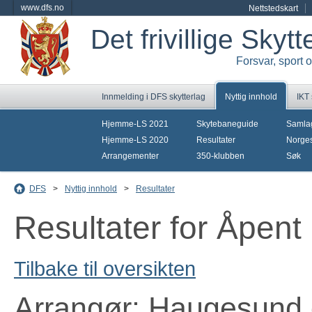
www.dfs.no
Nettstedskart
Det frivillige Skyt
Forsvar, sport 
Innmelding i DFS skytterlag
Nyttig innhold
IKT
Hjemme-LS 2021
Skytebaneguide
Samla
Hjemme-LS 2020
Resultater
Norges
Arrangementer
350-klubben
Søk
DFS
>
Nyttig innhold
>
Resultater
Resultater for Åpen
Tilbake til oversikten
Arrangør: Haugesund 