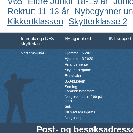
V65
Eldre Junior 18-19 år
Junio
Rekrutt 11-13 år
Nybegynner u
Kikkertklassen
Skytterklasse 2
Innmelding i DFS
Nyttig innhold
IKT support
skytterlag
Medlemsvilkår
Hjemme-LS 2021
Hjemme-LS 2020
Arrangementer
Skytebaneguide
Resultater
350-klubben
Samlag-
Landsdelsmestere
Norgestoppen - 100 på
topp -
Søk
Bli medlem skjema
Norgescupen
Post- og besøksadress