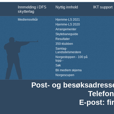
Innmelding i DFS
Nyttig innhold
IKT support
skytterlag
Medlemsvilkår
Hjemme-LS 2021
Hjemme-LS 2020
Arrangementer
Skytebaneguide
Resultater
350-klubben
Samlag-
Landsdelsmestere
Norgestoppen - 100 på
topp -
Søk
Bli medlem skjema
Norgescupen
Post- og besøksadress
Telefon
E-post
:
f