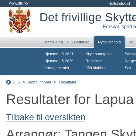
www.dfs.no
Nettstedskart
Det frivillige Skyt
Forsvar, sport 
Innmelding i DFS skytterlag
Nyttig innhold
IKT
Hjemme-LS 2021
Skytebaneguide
Samla
Hjemme-LS 2020
Resultater
Norges
Arrangementer
350-klubben
Søk
DFS
>
Nyttig innhold
>
Resultater
Resultater for Lapua
Tilbake til oversikten
Arrangør: Tangen Skyt