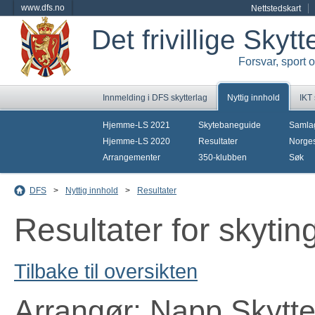
www.dfs.no
Nettstedskart
Det frivillige Skyt
Forsvar, sport 
Innmelding i DFS skytterlag
Nyttig innhold
IKT
Hjemme-LS 2021
Skytebaneguide
Samla
Hjemme-LS 2020
Resultater
Norges
Arrangementer
350-klubben
Søk
DFS
>
Nyttig innhold
>
Resultater
Resultater for skytin
Tilbake til oversikten
Arrangør: Napp Skytte