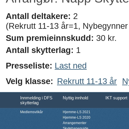
Antall deltakere:
2
(Rekrutt 11-13 år=1, Nybegynner
Sum premieinnskudd:
30 kr.
Antall skytterlag:
1
Presseliste:
Last ned
Velg klasse:
Rekrutt 11-13 år
N
Innmelding i DFS
Nyttig innhold
IKT support
skytterlag
Medlemsvilkår
Hjemme-LS 2021
Hjemme-LS 2020
Arrangementer
Skytebaneguide