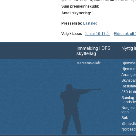
Sum premieinnskudd:
Antall skytterlag:
1
Presseliste:
Last ned
Velg klasse:
Junior 16-17 år
Eldre rekrutt
Innmelding i DFS
Nyttig 
skytterlag
Medlemsvilkår
Hjemme-
Hjemme-
Arrange
Skyteba
Resultat
350-klu
Samlag-
Landsde
Norgesto
topp -
Søk
Bli med
Norgesc