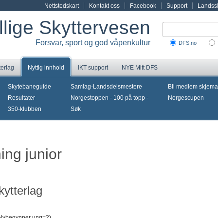
Nettstedskart
Kontakt oss
Facebook
Support
Landssk
illige Skyttervesen
Forsvar, sport og god våpenkultur
DFS.no
terlag
Nyttig innhold
IKT support
NYE Mitt DFS
Skytebaneguide
Samlag-Landsdelsmestere
Bli medlem skjema
Resultater
Norgestoppen - 100 på topp -
Norgescupen
350-klubben
Søk
ing junior
ytterlag
, Nybegynner ung=2)