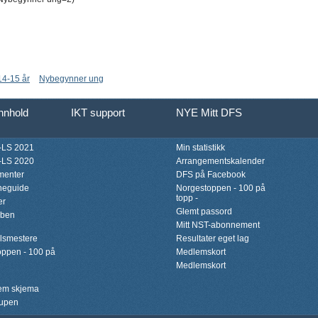
 14-15 år
Nybegynner ung
innhold
IKT support
NYE Mitt DFS
LS 2021
Min statistikk
LS 2020
Arrangementskalender
menter
DFS på Facebook
neguide
Norgestoppen - 100 på
topp -
er
Glemt passord
bben
Mitt NST-abonnement
lsmestere
Resultater eget lag
ppen - 100 på
Medlemskort
Medlemskort
lem skjema
upen