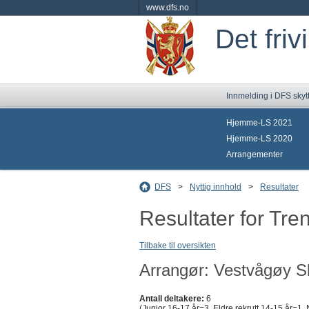
www.dfs.no
Det friv
Innmelding i DFS skyt
Hjemme-LS 2021
Hjemme-LS 2020
Arrangementer
DFS
>
Nyttig innhold
>
Resultater
Resultater for Tren
Tilbake til oversikten
Arrangør: Vestvågøy Sk
Antall deltakere:
6
(Junior 16-17 år=3, Eldre rekrutt 14-15 år=1