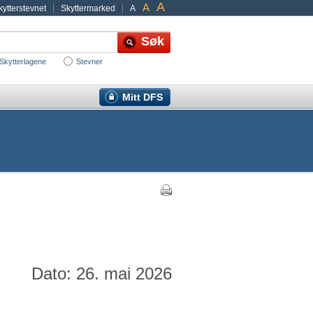
A
A
ytterstevnet
Skyttermarked
A
Skytterlagene
Stevner
Mitt DFS
Dato: 26. mai 2026