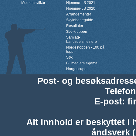
Medlemsvilkår
Hjemme-LS 2021
Hjemme-LS 2020
Arrangementer
Skytebaneguide
Resultater
350-klubben
Samlag-
Landsdelsmestere
Norgestoppen - 100 på
topp -
Søk
Bli medlem skjema
Norgescupen
Post- og besøksadress
Telefon
E-post
:
f
Alt innhold er beskyttet i 
åndsverk 