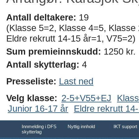
Antall deltakere:
19
(Klasse 5=2, Klasse 4=5, Klasse
Eldre rekrutt 14-15 år=1, V75=2)
Sum premieinnskudd:
1250 kr.
Antall skytterlag:
4
Presseliste:
Last ned
Velg klasse:
2-5+V55+EJ
Klass
Junior 16-17 år
Eldre rekrutt 14
Innmelding i DFS
Nyttig innhold
IKT support
skytterlag