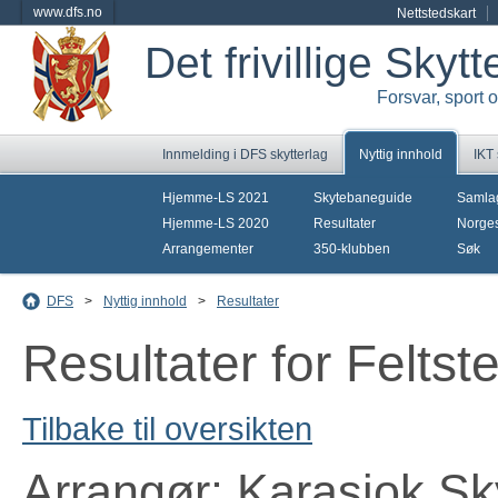
www.dfs.no
Nettstedskart
Det frivillige Skyt
Forsvar, sport 
Innmelding i DFS skytterlag
Nyttig innhold
IKT
Hjemme-LS 2021
Skytebaneguide
Samla
Hjemme-LS 2020
Resultater
Norges
Arrangementer
350-klubben
Søk
DFS
>
Nyttig innhold
>
Resultater
Resultater for Felts
Tilbake til oversikten
Arrangør: Karasjok Sk