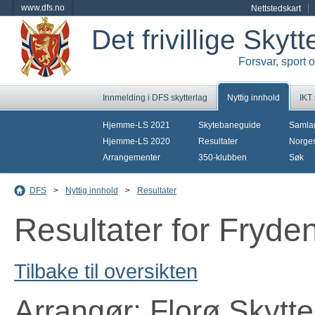
www.dfs.no
Nettstedskart
Det frivillige Skyt
Forsvar, sport 
Innmelding i DFS skytterlag
Nyttig innhold
IKT
Hjemme-LS 2021
Skytebaneguide
Samla
Hjemme-LS 2020
Resultater
Norges
Arrangementer
350-klubben
Søk
DFS
>
Nyttig innhold
>
Resultater
Resultater for Fryd
Tilbake til oversikten
Arrangør: Florø Skytte