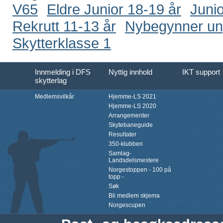
V65
Eldre Junior 18-19 år
Junio
Rekrutt 11-13 år
Nybegynner u
Skytterklasse 1
Innmelding i DFS
Nyttig innhold
IKT support
skytterlag
Medlemsvilkår
Hjemme-LS 2021
Hjemme-LS 2020
Arrangementer
Skytebaneguide
Resultater
350-klubben
Samlag-
Landsdelsmestere
Norgestoppen - 100 på
topp -
Søk
Bli medlem skjema
Norgescupen