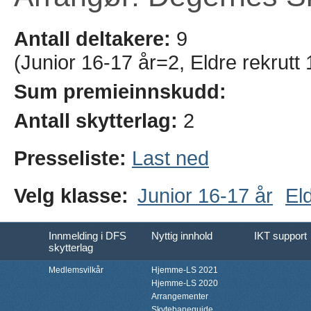
Antall deltakere:
9
(Junior 16-17 år=2, Eldre rekrut
Sum premieinnskudd:
Antall skytterlag:
2
Presseliste:
Last ned
Velg klasse:
Junior 16-17 år
El
Innmelding i DFS
Nyttig innhold
IKT support
skytterlag
Medlemsvilkår
Hjemme-LS 2021
Hjemme-LS 2020
Arrangementer
Skytebaneguide