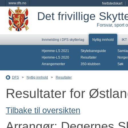
www.dfs.no
Nettstedskart
Det frivillige Skyt
Forsvar, sport 
Innmelding i DFS skytterlag
Nyttig innhold
IKT
Hjemme-LS 2021
Skytebaneguide
Samla
Hjemme-LS 2020
Resultater
Norges
Arrangementer
350-klubben
Søk
DFS
>
Nyttig innhold
>
Resultater
Resultater for Østla
Tilbake til oversikten
Arrangør: Degernes Sk