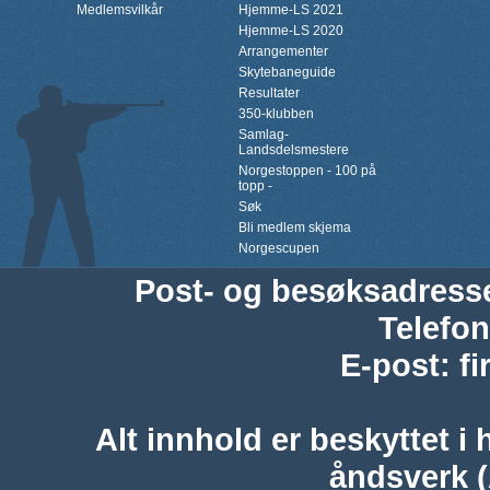
Medlemsvilkår
Hjemme-LS 2021
Hjemme-LS 2020
Arrangementer
Skytebaneguide
Resultater
350-klubben
Samlag-
Landsdelsmestere
Norgestoppen - 100 på
topp -
Søk
Bli medlem skjema
Norgescupen
Post- og besøksadress
Telefon
E-post
:
f
Alt innhold er beskyttet i 
åndsverk 