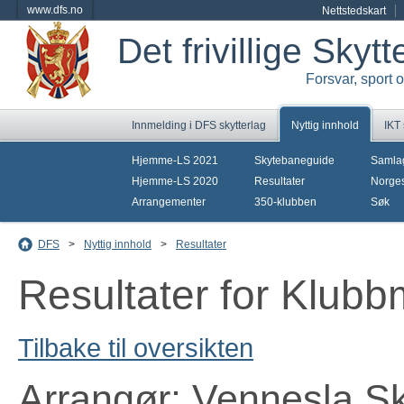
www.dfs.no
Nettstedskart
Det frivillige Skyt
Forsvar, sport 
Innmelding i DFS skytterlag
Nyttig innhold
IKT
Hjemme-LS 2021
Skytebaneguide
Samla
Hjemme-LS 2020
Resultater
Norges
Arrangementer
350-klubben
Søk
DFS
>
Nyttig innhold
>
Resultater
Resultater for Klub
Tilbake til oversikten
Arrangør: Vennesla Sk