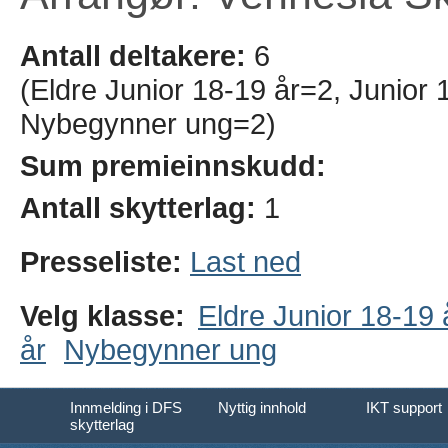
Antall deltakere:
6
(Eldre Junior 18-19 år=2, Junior 
Nybegynner ung=2)
Sum premieinnskudd:
Antall skytterlag:
1
Presseliste:
Last ned
Velg klasse:
Eldre Junior 18-19 
år
Nybegynner ung
Innmelding i DFS
Nyttig innhold
IKT support
skytterlag