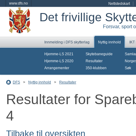
www.dfs.no
Nettstedskart
Det frivillige Skyt
Forsvar, sport 
Innmelding i DFS skytterlag
Nyttig innhold
IKT
Hjemme-LS 2021
Skytebaneguide
Samla
Hjemme-LS 2020
Resultater
Norges
Arrangementer
350-klubben
Søk
DFS
>
Nyttig innhold
>
Resultater
Resultater for Spar
4
Tilbake til oversikten