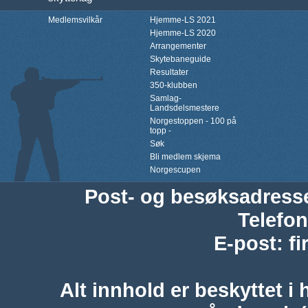
Medlemsvilkår
Hjemme-LS 2021
Hjemme-LS 2020
Arrangementer
Skytebaneguide
Resultater
350-klubben
Samlag-
Landsdelsmestere
Norgestoppen - 100 på
topp -
Søk
Bli medlem skjema
Norgescupen
Post- og besøksadress
Telefon
E-post
:
f
Alt innhold er beskyttet i 