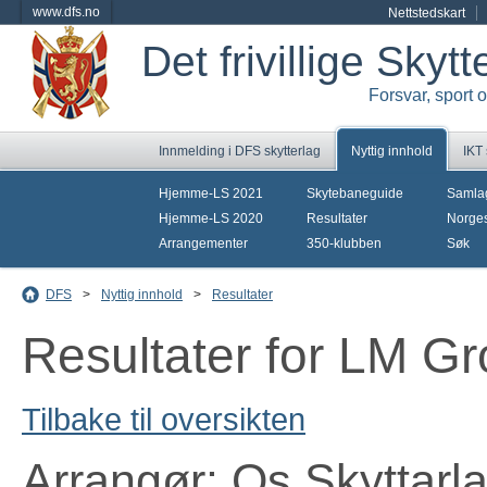
www.dfs.no
Nettstedskart
Det frivillige Skyt
Forsvar, sport 
Innmelding i DFS skytterlag
Nyttig innhold
IKT
Hjemme-LS 2021
Skytebaneguide
Samla
Hjemme-LS 2020
Resultater
Norges
Arrangementer
350-klubben
Søk
DFS
>
Nyttig innhold
>
Resultater
Resultater for LM Gr
Tilbake til oversikten
Arrangør: Os Skyttarl