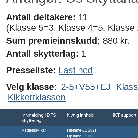
Antall deltakere:
11
(Klasse 5=3, Klasse 4=5, Klasse
Sum premieinnskudd:
880 kr.
Antall skytterlag:
1
Presseliste:
Last ned
Velg klasse:
2-5+V55+EJ
Klass
Kikkertklassen
Innmelding i DFS
Nyttig innhold
IKT support
skytterlag
Medlemsvilkår
Hjemme-LS 2021
Hjemme-LS 2020