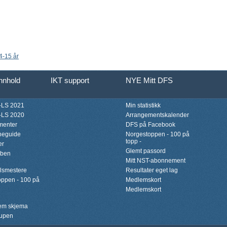
14-15 år
innhold
IKT support
NYE Mitt DFS
LS 2021
Min statistikk
LS 2020
Arrangementskalender
menter
DFS på Facebook
neguide
Norgestoppen - 100 på
topp -
er
Glemt passord
bben
Mitt NST-abonnement
lsmestere
Resultater eget lag
ppen - 100 på
Medlemskort
Medlemskort
lem skjema
upen