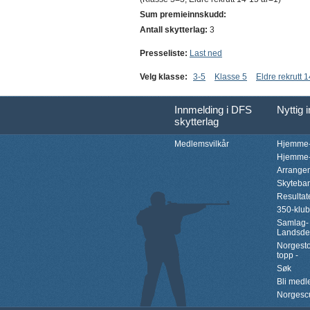
Sum premieinnskudd:
Antall skytterlag:
3
Presseliste:
Last ned
Velg klasse:
3-5
Klasse 5
Eldre rekrutt 
Innmelding i DFS
Nyttig 
skytterlag
Medlemsvilkår
Hjemme-
Hjemme-
Arrange
Skyteba
Resultat
350-klu
Samlag-
Landsde
Norgesto
topp -
Søk
Bli med
Norgesc