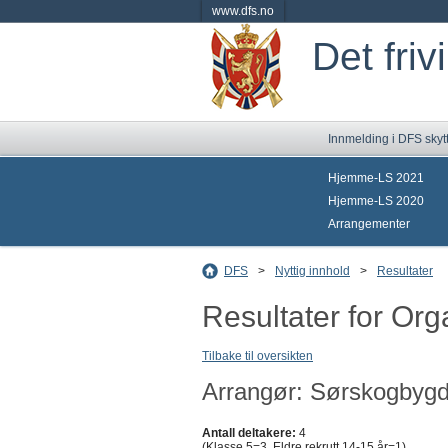
www.dfs.no
Det friv
Innmelding i DFS skyt
Hjemme-LS 2021
Hjemme-LS 2020
Arrangementer
DFS
>
Nyttig innhold
>
Resultater
Resultater for Or
Tilbake til oversikten
Arrangør: Sørskogbygd
Antall deltakere:
4
(Klasse 5=3, Eldre rekrutt 14-15 år=1)