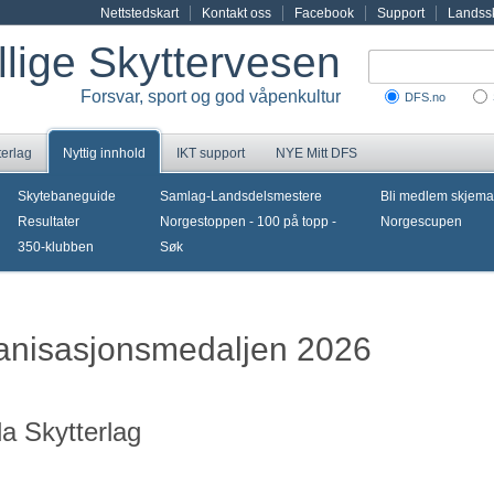
Nettstedskart
Kontakt oss
Facebook
Support
Landssk
illige Skyttervesen
Forsvar, sport og god våpenkultur
DFS.no
terlag
Nyttig innhold
IKT support
NYE Mitt DFS
Skytebaneguide
Samlag-Landsdelsmestere
Bli medlem skjema
Resultater
Norgestoppen - 100 på topp -
Norgescupen
350-klubben
Søk
ganisasjonsmedaljen 2026
a Skytterlag