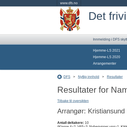
www.dfs.no
Det friv
Innmelding i DFS skyt
Hjemme-LS 2021
Hjemme-LS 2020
Arrangementer
DFS
>
Nyttig innhold
>
Resultater
Resultater for Na
Tilbake til oversikten
Arrangør: Kristiansund 
Antall deltakere:
10
(Klasse 4=2, V65=3, Nybegynner ung=1, Kikke