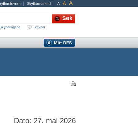
A
A
ytterstevnet
Skyttermarked
A
Skytterlagene
Stevner
Mitt DFS
Dato: 27. mai 2026