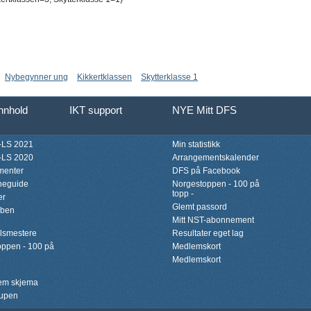
Nybegynner ung
Kikkertklassen
Skytterklasse 1
innhold
IKT support
NYE Mitt DFS
LS 2021
Min statistikk
LS 2020
Arrangementskalender
menter
DFS på Facebook
neguide
Norgestoppen - 100 på
topp -
er
Glemt passord
bben
Mitt NST-abonnement
lsmestere
Resultater eget lag
ppen - 100 på
Medlemskort
Medlemskort
lem skjema
upen