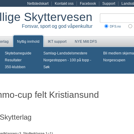
Nettstedskart
Kontakt oss
Facebook
Support
Landssk
illige Skyttervesen
Forsvar, sport og god våpenkultur
DFS.no
terlag
Nyttig innhold
IKT support
NYE Mitt DFS
Skytebaneguide
Samlag-Landsdelsmestere
Bli medlem skjema
Resultater
Norgestoppen - 100 på topp -
Norgescupen
350-klubben
Søk
mmo-cup felt Kristiansund
Skytterlag
rtklassen=3, Skytterklasse 1=1)