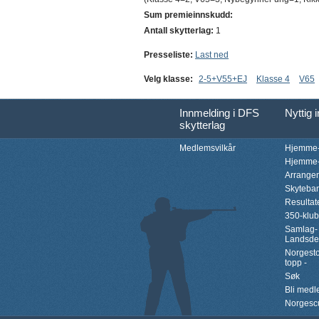
Sum premieinnskudd:
Antall skytterlag:
1
Presseliste:
Last ned
Velg klasse:
2-5+V55+EJ
Klasse 4
V65
Innmelding i DFS
Nyttig 
skytterlag
Medlemsvilkår
Hjemme-
Hjemme-
Arrange
Skyteba
Resultat
350-klu
Samlag-
Landsde
Norgesto
topp -
Søk
Bli med
Norgesc