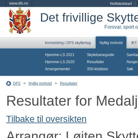
www.dfs.no
Nettstedskart
Det frivillige Skyt
Forsvar, sport 
Innmelding i DFS skytterlag
Nyttig innhold
IKT
Hjemme-LS 2021
Skytebaneguide
Samla
Hjemme-LS 2020
Resultater
Norges
Arrangementer
350-klubben
Søk
DFS
>
Nyttig innhold
>
Resultater
Resultater for Medal
Tilbake til oversikten
Arrangør: Løiten Skytt