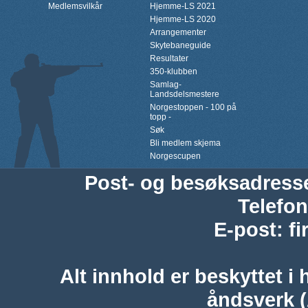
Medlemsvilkår
Hjemme-LS 2021
Hjemme-LS 2020
Arrangementer
Skytebaneguide
Resultater
350-klubben
Samlag-
Landsdelsmestere
Norgestoppen - 100 på
topp -
Søk
Bli medlem skjema
Norgescupen
Post- og besøksadress
Telefon
E-post
:
f
Alt innhold er beskyttet i 
åndsverk 