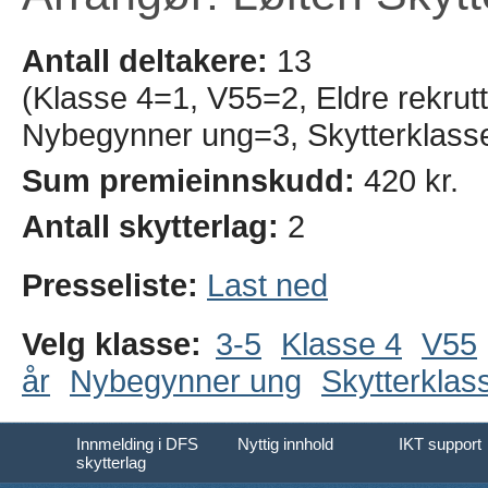
Antall deltakere:
13
(Klasse 4=1, V55=2, Eldre rekrutt
Nybegynner ung=3, Skytterklass
Sum premieinnskudd:
420 kr.
Antall skytterlag:
2
Presseliste:
Last ned
Velg klasse:
3-5
Klasse 4
V55
år
Nybegynner ung
Skytterklas
Innmelding i DFS
Nyttig innhold
IKT support
skytterlag