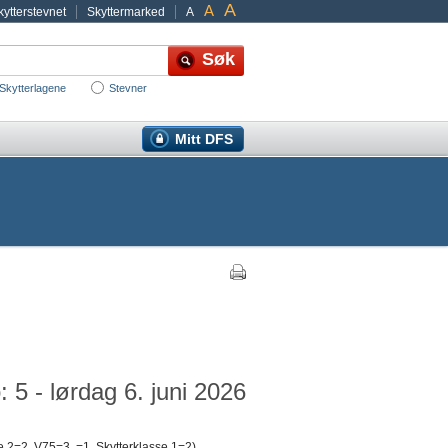
A
A
ytterstevnet
Skyttermarked
A
Skytterlagene
Stevner
Mitt DFS
: 5 - lørdag 6. juni 2026
e 2=2, V75=3, =1, Skytterklasse 1=2)