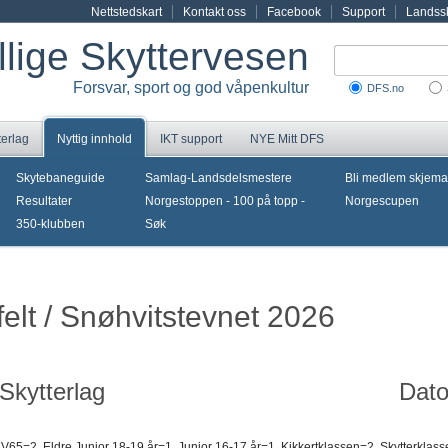
Nettstedskart
Kontakt oss
Facebook
Support
Landssk
illige Skyttervesen
Forsvar, sport og god våpenkultur
DFS.no
terlag
Nyttig innhold
IKT support
NYE Mitt DFS
Skytebaneguide
Samlag-Landsdelsmestere
Bli medlem skjema
Resultater
Norgestoppen - 100 på topp -
Norgescupen
350-klubben
Søk
felt / Snøhvitstevnet 2026
Skytterlag
Dato
V65=2, Eldre Junior 18-19 år=1, Junior 16-17 år=1, Kikkertklassen=2, Skytterklass