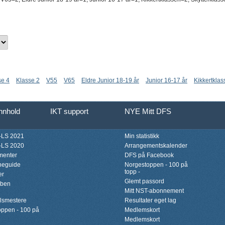
se 4
Klasse 2
V55
V65
Eldre Junior 18-19 år
Junior 16-17 år
Kikkertkla
innhold
IKT support
NYE Mitt DFS
LS 2021
Min statistikk
LS 2020
Arrangementskalender
menter
DFS på Facebook
neguide
Norgestoppen - 100 på
topp -
er
Glemt passord
bben
Mitt NST-abonnement
lsmestere
Resultater eget lag
ppen - 100 på
Medlemskort
Medlemskort