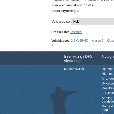
Sum premieinnskudd:
1420 kr.
Antall skytterlag:
4
Velg øvelse
Presseliste:
Last ned
Velg klasse:
2-5+V55+EJ
Klasse 5
Klas
1
Innmelding i DFS
Nyttig 
skytterlag
Medlemsvilkår
Hjemme-
Hjemme-
Arrange
Skyteba
Resultat
350-klu
Samlag-
Landsde
Norgesto
topp -