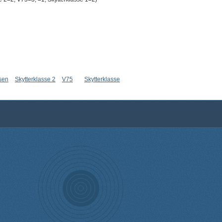
ssen
Skytterklasse 2
V75
Skytterklasse