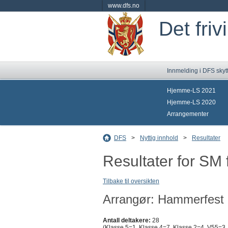
www.dfs.no
Det friv
Innmelding i DFS skyt
Hjemme-LS 2021
Hjemme-LS 2020
Arrangementer
DFS
>
Nyttig innhold
>
Resultater
Resultater for SM 
Tilbake til oversikten
Arrangør: Hammerfest 
Antall deltakere:
28
(Klasse 5=1, Klasse 4=7, Klasse 2=4, V55=3, 