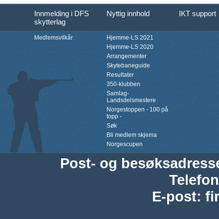
Innmelding i DFS
Nyttig innhold
IKT support
skytterlag
Medlemsvilkår
Hjemme-LS 2021
Hjemme-LS 2020
Arrangementer
Skytebaneguide
Resultater
350-klubben
Samlag-
Landsdelsmestere
Norgestoppen - 100 på
topp -
Søk
Bli medlem skjema
Norgescupen
Post- og besøksadress
Telefon
E-post
:
f