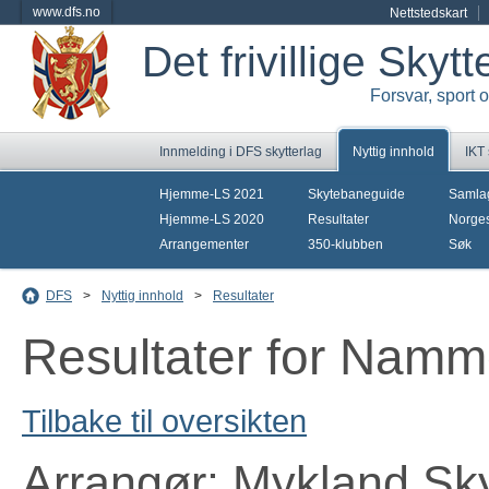
www.dfs.no
Nettstedskart
Det frivillige Skyt
Forsvar, sport 
Innmelding i DFS skytterlag
Nyttig innhold
IKT
Hjemme-LS 2021
Skytebaneguide
Samla
Hjemme-LS 2020
Resultater
Norges
Arrangementer
350-klubben
Søk
DFS
>
Nyttig innhold
>
Resultater
Resultater for Namm
Tilbake til oversikten
Arrangør: Mykland Sky