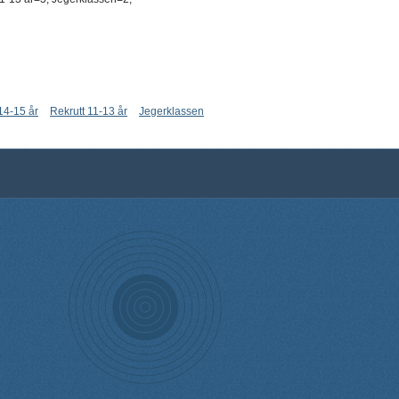
 14-15 år
Rekrutt 11-13 år
Jegerklassen