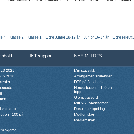
se 4
Klasse 2
Klasse 1
Eldre Junior 18-19 år
Junior 16-17 år
Eldre rekrutt
innhold
IKT support
NYE Mitt DFS
LS 2021
Min statistikk
LS 2020
Arrangementskalender
menter
DFS på Facebook
neguide
Norgestoppen - 100 på
topp -
er
Glemt passord
bben
Mitt NST-abonnement
lsmestere
Resultater eget lag
ppen - 100 på
Medlemskort
Medlemskort
lem skjema