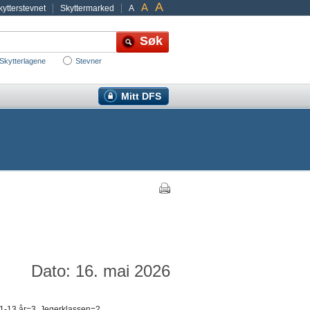
A
A
ytterstevnet
Skyttermarked
A
Skytterlagene
Stevner
Mitt DFS
Dato: 16. mai 2026
 11-13 år=3, Jegerklassen=2,