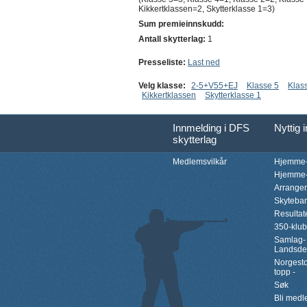
Kikkertklassen=2, Skytterklasse 1=3)
Sum premieinnskudd:
Antall skytterlag:
1
Presseliste:
Last ned
Velg klasse:
2-5+V55+EJ
Klasse 5
Klas
Kikkertklassen
Skytterklasse 1
Innmelding i DFS
Nyttig 
skytterlag
Medlemsvilkår
Hjemme-
Hjemme-
Arrange
Skyteba
Resultat
350-klu
Samlag-
Landsde
Norgesto
topp -
Søk
Bli med