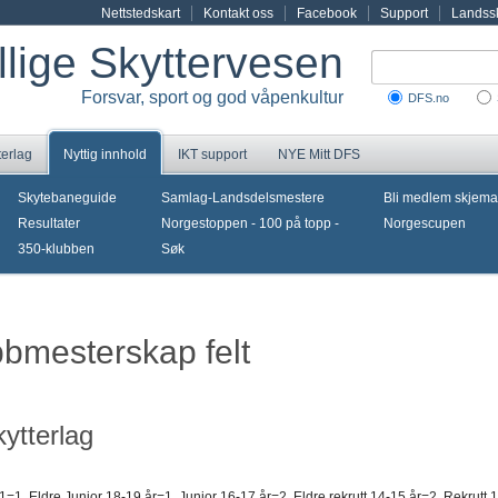
Nettstedskart
Kontakt oss
Facebook
Support
Landssk
illige Skyttervesen
Forsvar, sport og god våpenkultur
DFS.no
terlag
Nyttig innhold
IKT support
NYE Mitt DFS
Skytebaneguide
Samlag-Landsdelsmestere
Bli medlem skjema
Resultater
Norgestoppen - 100 på topp -
Norgescupen
350-klubben
Søk
bbmesterskap felt
ytterlag
1=1, Eldre Junior 18-19 år=1, Junior 16-17 år=2, Eldre rekrutt 14-15 år=2, Rekrutt