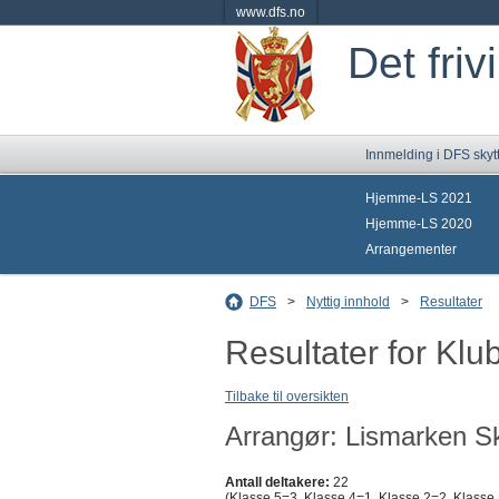
www.dfs.no
Det friv
Innmelding i DFS skyt
Hjemme-LS 2021
Hjemme-LS 2020
Arrangementer
DFS
>
Nyttig innhold
>
Resultater
Resultater for Klu
Tilbake til oversikten
Arrangør: Lismarken Sk
Antall deltakere:
22
(Klasse 5=3, Klasse 4=1, Klasse 2=2, Klasse 