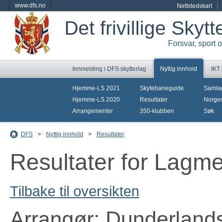
www.dfs.no
Nettstedskart
Det frivillige Skyt
Forsvar, sport 
Innmelding i DFS skytterlag
Nyttig innhold
IKT
Hjemme-LS 2021
Skytebaneguide
Samla
Hjemme-LS 2020
Resultater
Norges
Arrangementer
350-klubben
Søk
DFS
>
Nyttig innhold
>
Resultater
Resultater for Lagm
Tilbake til oversikten
Arrangør: Dunderlands