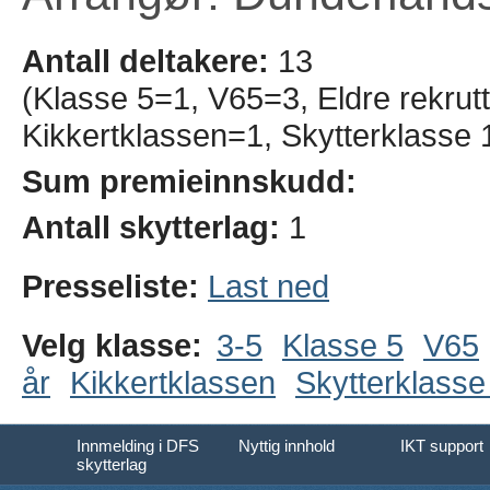
Antall deltakere:
13
(Klasse 5=1, V65=3, Eldre rekrutt
Kikkertklassen=1, Skytterklasse 
Sum premieinnskudd:
Antall skytterlag:
1
Presseliste:
Last ned
Velg klasse:
3-5
Klasse 5
V65
år
Kikkertklassen
Skytterklasse
Innmelding i DFS
Nyttig innhold
IKT support
skytterlag