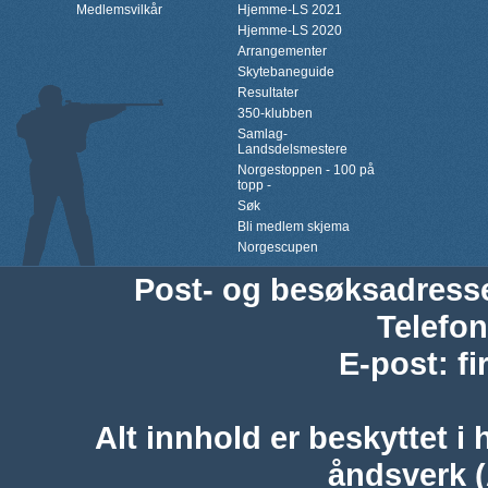
Medlemsvilkår
Hjemme-LS 2021
Hjemme-LS 2020
Arrangementer
Skytebaneguide
Resultater
350-klubben
Samlag-
Landsdelsmestere
Norgestoppen - 100 på
topp -
Søk
Bli medlem skjema
Norgescupen
Post- og besøksadress
Telefon
E-post
:
f
Alt innhold er beskyttet i 
åndsverk 