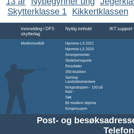
13 år
Nybegynner ung
Jegerkl
Skytterklasse 1
Kikkertklassen
Innmelding i DFS
Nyttig innhold
IKT support
skytterlag
Medlemsvilkår
Hjemme-LS 2021
Hjemme-LS 2020
Arrangementer
Skytebaneguide
Resultater
350-klubben
Samlag-
Landsdelsmestere
Norgestoppen - 100 på
topp -
Søk
Bli medlem skjema
Norgescupen
Post- og besøksadress
Telefon