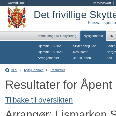
www.dfs.no
Nettstedskart
Det frivillige Skyt
Forsvar, sport 
Innmelding i DFS skytterlag
Nyttig innhold
IKT
Hjemme-LS 2021
Skytebaneguide
Samla
Hjemme-LS 2020
Resultater
Norges
Arrangementer
350-klubben
Søk
DFS
>
Nyttig innhold
>
Resultater
Resultater for Åpent
Tilbake til oversikten
Arrangør: Lismarken S