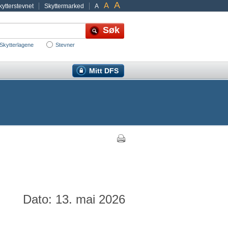
A
A
ytterstevnet
Skyttermarked
A
Skytterlagene
Stevner
Mitt DFS
Dato: 13. mai 2026