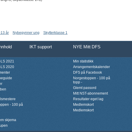
-13 år
Nybegynner ung
Skytterklasse 1
innhold
IKT support
NYE Mitt DFS
LS 2021
Min statistikk
LS 2020
Arrangementskalender
menter
DFS på Facebook
neguide
Norgestoppen - 100 på
topp -
er
Glemt passord
bben
Mitt NST-abonnement
lsmestere
Resultater eget lag
ppen - 100 på
Medlemskort
Medlemskort
lem skjema
upen