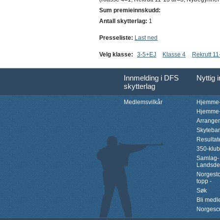
Sum premieinnskudd:
Antall skytterlag:
1
Presseliste:
Last ned
Velg klasse:
3-5+EJ
Klasse 4
Rekrutt 11
Innmelding i DFS
Nyttig 
skytterlag
Medlemsvilkår
Hjemme-
Hjemme-
Arrange
Skyteba
Resultat
350-klu
Samlag-
Landsde
Norgesto
topp -
Søk
Bli med
Norgesc