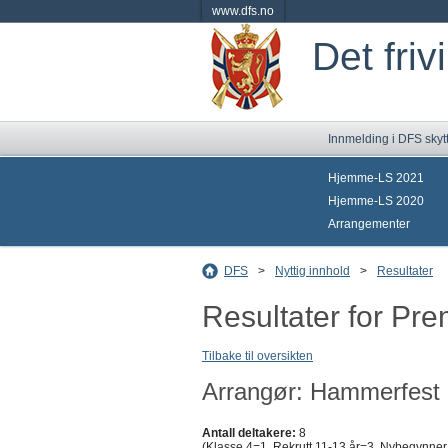
www.dfs.no
Det friv
Innmelding i DFS skyt
Hjemme-LS 2021
Hjemme-LS 2020
Arrangementer
DFS
>
Nyttig innhold
>
Resultater
Resultater for Pre
Tilbake til oversikten
Arrangør: Hammerfest 
Antall deltakere:
8
(Klasse 4=1, Rekrutt 11-13 år=3, Nybegynner