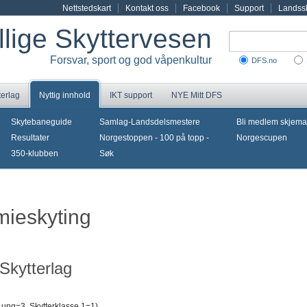
Nettstedskart
Kontakt oss
Facebook
Support
Landssk
illige Skyttervesen
Forsvar, sport og god våpenkultur
DFS.no
terlag
Nyttig innhold
IKT support
NYE Mitt DFS
Skytebaneguide
Samlag-Landsdelsmestere
Bli medlem skjema
Resultater
Norgestoppen - 100 på topp -
Norgescupen
350-klubben
Søk
mieskyting
Skytterlag
 ung=3, Skytterklasse 1=1)