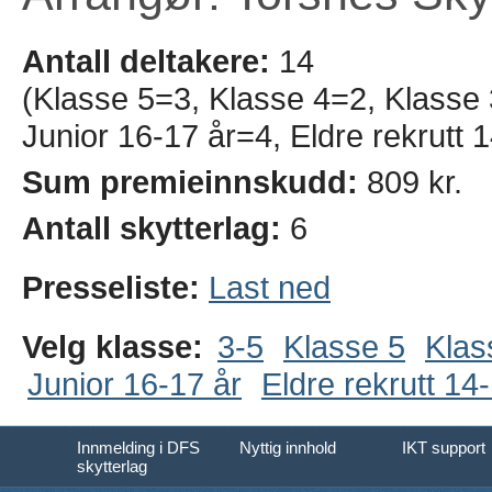
Antall deltakere:
14
(Klasse 5=3, Klasse 4=2, Klasse
Junior 16-17 år=4, Eldre rekrutt 
Sum premieinnskudd:
809 kr.
Antall skytterlag:
6
Presseliste:
Last ned
Velg klasse:
3-5
Klasse 5
Klas
Junior 16-17 år
Eldre rekrutt 14
Innmelding i DFS
Nyttig innhold
IKT support
skytterlag