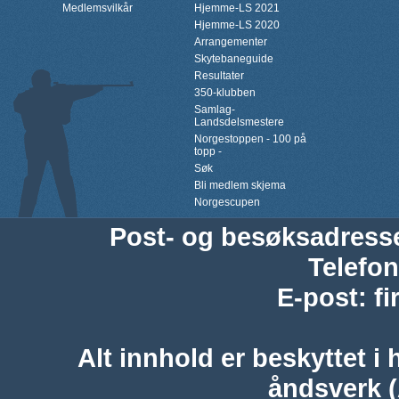
Medlemsvilkår
Hjemme-LS 2021
Hjemme-LS 2020
Arrangementer
Skytebaneguide
Resultater
350-klubben
Samlag-
Landsdelsmestere
Norgestoppen - 100 på
topp -
Søk
Bli medlem skjema
Norgescupen
Post- og besøksadress
Telefon
E-post
:
f
Alt innhold er beskyttet i 
åndsverk 