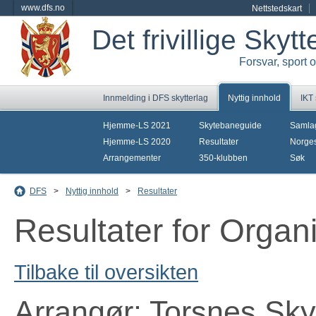
www.dfs.no
Nettstedskart
Det frivillige Skyt
Forsvar, sport 
Innmelding i DFS skytterlag
Nyttig innhold
IKT
Hjemme-LS 2021
Skytebaneguide
Samla
Hjemme-LS 2020
Resultater
Norges
Arrangementer
350-klubben
Søk
DFS
>
Nyttig innhold
>
Resultater
Resultater for Orga
Tilbake til oversikten
Arrangør: Torsnes Sky