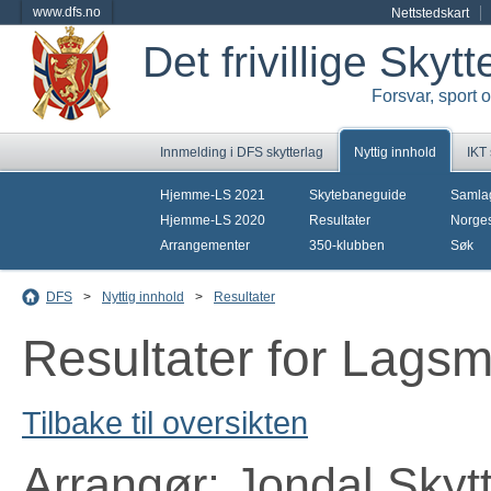
www.dfs.no
Nettstedskart
Det frivillige Skyt
Forsvar, sport 
Innmelding i DFS skytterlag
Nyttig innhold
IKT
Hjemme-LS 2021
Skytebaneguide
Samla
Hjemme-LS 2020
Resultater
Norges
Arrangementer
350-klubben
Søk
DFS
>
Nyttig innhold
>
Resultater
Resultater for Lagsm
Tilbake til oversikten
Arrangør: Jondal Skyt