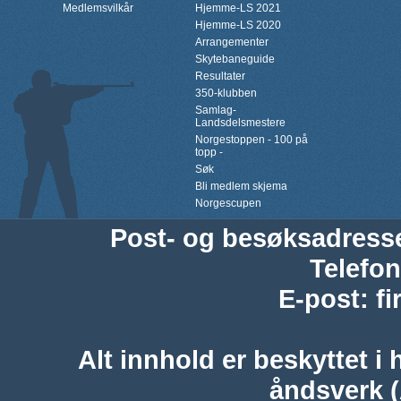
Medlemsvilkår
Hjemme-LS 2021
Hjemme-LS 2020
Arrangementer
Skytebaneguide
Resultater
350-klubben
Samlag-
Landsdelsmestere
Norgestoppen - 100 på
topp -
Søk
Bli medlem skjema
Norgescupen
Post- og besøksadress
Telefon
E-post
:
f
Alt innhold er beskyttet i 
åndsverk 