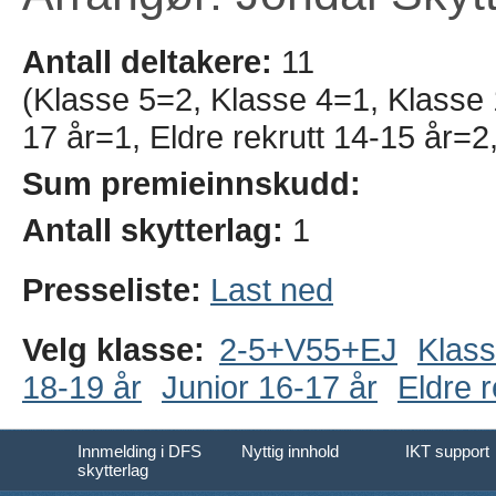
Antall deltakere:
11
(Klasse 5=2, Klasse 4=1, Klasse 
17 år=1, Eldre rekrutt 14-15 år
Sum premieinnskudd:
Antall skytterlag:
1
Presseliste:
Last ned
Velg klasse:
2-5+V55+EJ
Klass
18-19 år
Junior 16-17 år
Eldre r
Innmelding i DFS
Nyttig innhold
IKT support
skytterlag