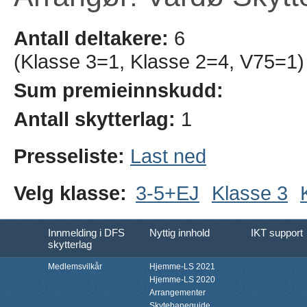
Antall deltakere:
6
(Klasse 3=1, Klasse 2=4, V75=1)
Sum premieinnskudd:
Antall skytterlag:
1
Presseliste:
Last ned
Velg klasse:
3-5+EJ
Klasse 3
Innmelding i DFS
Nyttig innhold
IKT support
skytterlag
Medlemsvilkår
Hjemme-LS 2021
Hjemme-LS 2020
Arrangementer
Skytebaneguide