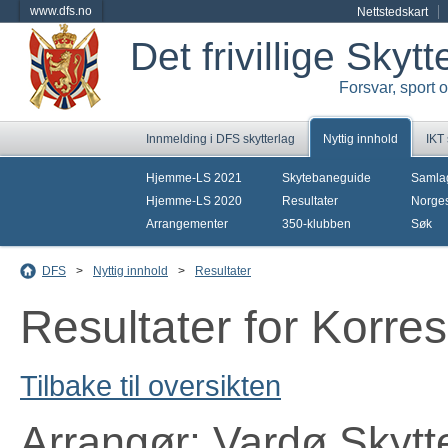
www.dfs.no
Nettstedskart
Det frivillige Skyt
Forsvar, sport 
Innmelding i DFS skytterlag
Nyttig innhold
IKT
Hjemme-LS 2021
Skytebaneguide
Samla
Hjemme-LS 2020
Resultater
Norges
Arrangementer
350-klubben
Søk
DFS
>
Nyttig innhold
>
Resultater
Resultater for Korr
Tilbake til oversikten
Arrangør: Vardø Skytt