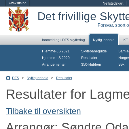
www.dfs.no
Nettstedskart
Det frivillige Skyt
Forsvar, sport 
Innmelding i DFS skytterlag
Nyttig innhold
IKT
Hjemme-LS 2021
Skytebaneguide
Samla
Hjemme-LS 2020
Resultater
Norges
Arrangementer
350-klubben
Søk
DFS
>
Nyttig innhold
>
Resultater
Resultater for Lagm
Tilbake til oversikten
Arrangør: Søndre Odal