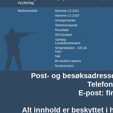
skytterlag
Medlemsvilkår
Hjemme-LS 2021
Hjemme-LS 2020
Arrangementer
Skytebaneguide
Resultater
350-klubben
Samlag-
Landsdelsmestere
Norgestoppen - 100 på
topp -
Søk
Bli medlem skjema
Norgescupen
Post- og besøksadress
Telefon
E-post
:
f
Alt innhold er beskyttet i 