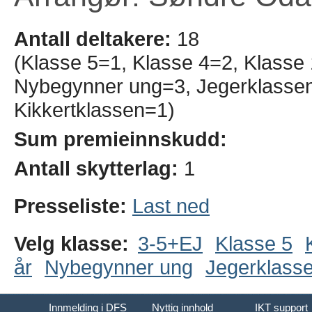
Antall deltakere:
18
(Klasse 5=1, Klasse 4=2, Klasse 
Nybegynner ung=3, Jegerklassen
Kikkertklassen=1)
Sum premieinnskudd:
Antall skytterlag:
1
Presseliste:
Last ned
Velg klasse:
3-5+EJ
Klasse 5
år
Nybegynner ung
Jegerklass
Innmelding i DFS
Nyttig innhold
IKT support