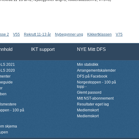
sse 2
V55
Rekrutt 11-13 år
Nybegynner ung
Kikkertklassen
V75
innhold
IKT support
NYE Mitt DFS
LS 2021
Min statistikk
LS 2020
Arrangementskalender
menter
DFS på Facebook
neguide
Norgestoppen - 100 på
topp -
er
Glemt passord
bben
Mitt NST-abonnement
lsmestere
Resultater eget lag
ppen - 100 på
Medlemskort
Medlemskort
lem skjema
upen