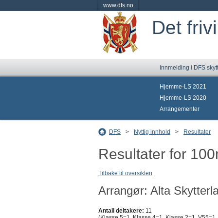
www.dfs.no
Det friv
Innmelding i DFS skyt
Hjemme-LS 2021
Hjemme-LS 2020
Arrangementer
DFS
>
Nyttig innhold
>
Resultater
Resultater for 10
Tilbake til oversikten
Arrangør: Alta Skytterl
Antall deltakere:
11
(Klasse 5=1, Klasse 4=1, Klasse 2=1, V55=1,