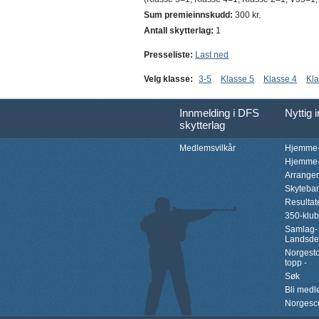
Sum premieinnskudd:
300 kr.
Antall skytterlag:
1
Presseliste:
Last ned
Velg klasse:
3-5
Klasse 5
Klasse 4
Kla
Innmelding i DFS
Nyttig 
skytterlag
Medlemsvilkår
Hjemme-
Hjemme-
Arrange
Skyteba
Resultat
350-klu
Samlag-
Landsde
Norgesto
topp -
Søk
Bli med
Norgesc