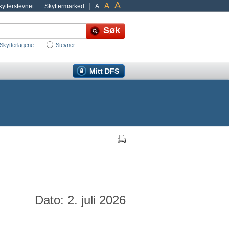
A
A
ytterstevnet
Skyttermarked
A
Skytterlagene
Stevner
Mitt DFS
Dato: 2. juli 2026