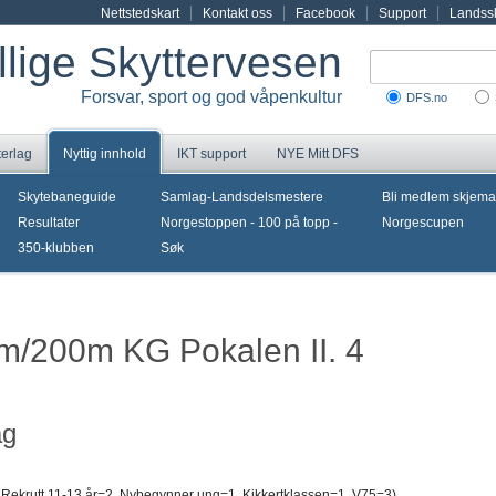
Nettstedskart
Kontakt oss
Facebook
Support
Landssk
illige Skyttervesen
Forsvar, sport og god våpenkultur
DFS.no
terlag
Nyttig innhold
IKT support
NYE Mitt DFS
Skytebaneguide
Samlag-Landsdelsmestere
Bli medlem skjema
Resultater
Norgestoppen - 100 på topp -
Norgescupen
350-klubben
Søk
0m/200m KG Pokalen II. 4
ag
 Rekrutt 11-13 år=2, Nybegynner ung=1, Kikkertklassen=1, V75=3)