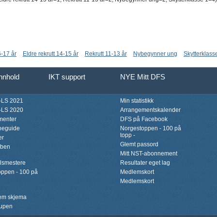
6-17 år
Eldre rekrutt 14-15 år
Rekrutt 11-13 år
Nybegynner ung
Skytterklass
innhold
IKT support
NYE Mitt DFS
LS 2021
Min statistikk
LS 2020
Arrangementskalender
menter
DFS på Facebook
neguide
Norgestoppen - 100 på
topp -
er
Glemt passord
bben
Mitt NST-abonnement
lsmestere
Resultater eget lag
ppen - 100 på
Medlemskort
Medlemskort
lem skjema
upen