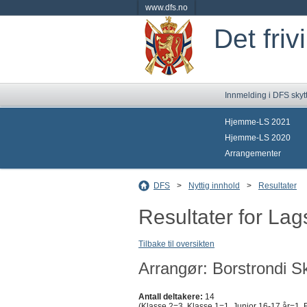
www.dfs.no
Det friv
Innmelding i DFS skyt
Hjemme-LS 2021
Hjemme-LS 2020
Arrangementer
DFS
>
Nyttig innhold
>
Resultater
Resultater for La
Tilbake til oversikten
Arrangør: Borstrondi Sk
Antall deltakere:
14
(Klasse 2=3, Klasse 1=1, Junior 16-17 år=1, 