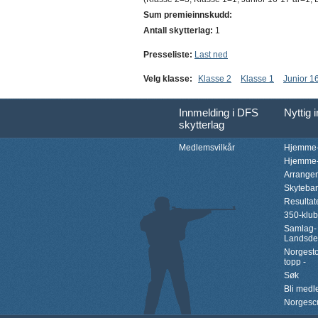
Sum premieinnskudd:
Antall skytterlag:
1
Presseliste:
Last ned
Velg klasse:
Klasse 2
Klasse 1
Junior 1
Innmelding i DFS
Nyttig 
skytterlag
Medlemsvilkår
Hjemme-
Hjemme-
Arrange
Skyteba
Resultat
350-klu
Samlag-
Landsde
Norgesto
topp -
Søk
Bli med
Norgesc