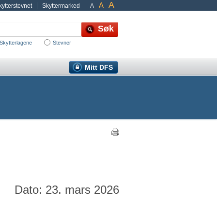
A
A
ytterstevnet
Skyttermarked
A
Skytterlagene
Stevner
Mitt DFS
Dato: 23. mars 2026