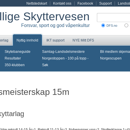
Nettstedskart
Kontakt oss
Facebook
Support
Landssk
illige Skyttervesen
Forsvar, sport og god våpenkultur
DFS.no
terlag
Nyttig innhold
IKT support
NYE Mitt DFS
Skytebaneguide
Samlag-Landsdelsmestere
Bli medlem skjema
Resultater
Norgestoppen - 100 på topp -
Norgescupen
350-klubben
Søk
gsmeisterskap 15m
yttarlag
Eldre rekrutt 14-15 år=1, Rekrutt 11-13 år=2, Nybegynner ung=2, Skytterklasse 1=4)