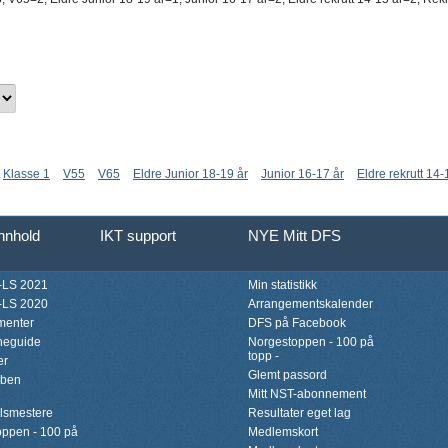
Klasse 1
V55
V65
Eldre Junior 18-19 år
Junior 16-17 år
Eldre rekrutt 14-
innhold
IKT support
NYE Mitt DFS
LS 2021
Min statistikk
LS 2020
Arrangementskalender
menter
DFS på Facebook
neguide
Norgestoppen - 100 på
topp -
er
Glemt passord
bben
Mitt NST-abonnement
lsmestere
Resultater eget lag
ppen - 100 på
Medlemskort