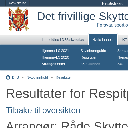
www.dfs.no
Nettstedskart
Det frivillige Skyt
Forsvar, sport 
Innmelding i DFS skytterlag
Nyttig innhold
IKT
Hjemme-LS 2021
Skytebaneguide
Samla
Hjemme-LS 2020
Resultater
Norges
Arrangementer
350-klubben
Søk
DFS
>
Nyttig innhold
>
Resultater
Resultater for Respi
Tilbake til oversikten
Arrangør: Råde Skytte