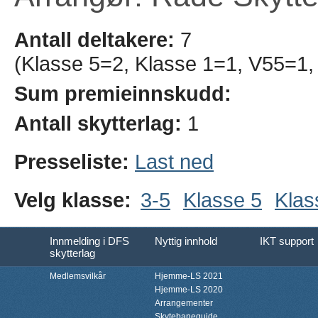
Antall deltakere:
7
(Klasse 5=2, Klasse 1=1, V55=1, 
Sum premieinnskudd:
Antall skytterlag:
1
Presseliste:
Last ned
Velg klasse:
3-5
Klasse 5
Klas
Innmelding i DFS
Nyttig innhold
IKT support
skytterlag
Medlemsvilkår
Hjemme-LS 2021
Hjemme-LS 2020
Arrangementer
Skytebaneguide