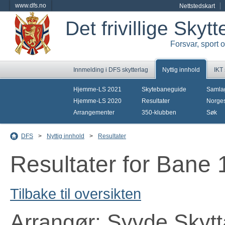
www.dfs.no
Nettstedskart
Det frivillige Skyt
Forsvar, sport 
Innmelding i DFS skytterlag
Nyttig innhold
IKT
Hjemme-LS 2021
Skytebaneguide
Samla
Hjemme-LS 2020
Resultater
Norges
Arrangementer
350-klubben
Søk
DFS
>
Nyttig innhold
>
Resultater
Resultater for Bane
Tilbake til oversikten
Arrangør: Syvde Skytt