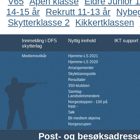
V65
Åpen klasse
Eldre Junior 
14-15 år
Rekrutt 11-13 år
Nybe
Skytterklasse 2
Kikkertklassen
Innmelding i DFS
Nyttig innhold
IKT support
skytterlag
Medlemsvilkår
Hjemme-LS 2021
Hjemme-LS 2020
Arrangementer
Skytebaneguide
Resultater
350-klubben
Samlag-
Landsdelsmestere
Norgestoppen - 100 på
topp -
Søk
Bli medlem skjema
Norgescupen
Post- og besøksadress