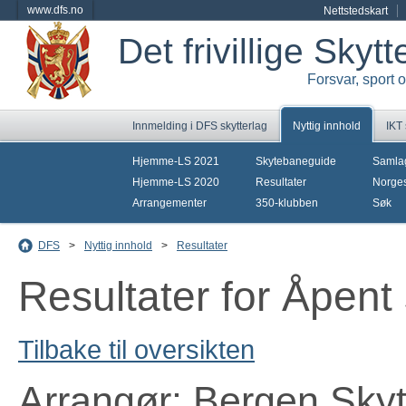
www.dfs.no
Nettstedskart
Det frivillige Skyt
Forsvar, sport 
Innmelding i DFS skytterlag
Nyttig innhold
IKT
Hjemme-LS 2021
Skytebaneguide
Samla
Hjemme-LS 2020
Resultater
Norges
Arrangementer
350-klubben
Søk
DFS
>
Nyttig innhold
>
Resultater
Resultater for Åpent
Tilbake til oversikten
Arrangør: Bergen Skyt