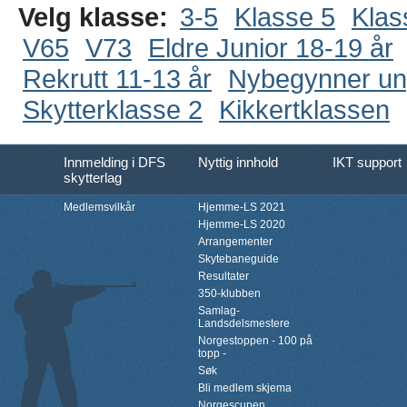
Velg klasse:
3-5
Klasse 5
Klas
V65
V73
Eldre Junior 18-19 år
Rekrutt 11-13 år
Nybegynner u
Skytterklasse 2
Kikkertklassen
Innmelding i DFS
Nyttig innhold
IKT support
skytterlag
Medlemsvilkår
Hjemme-LS 2021
Hjemme-LS 2020
Arrangementer
Skytebaneguide
Resultater
350-klubben
Samlag-
Landsdelsmestere
Norgestoppen - 100 på
topp -
Søk
Bli medlem skjema
Norgescupen