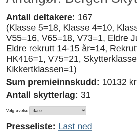
Antall deltakere:
167
(Klasse 5=18, Klasse 4=10, Klas
V55=16, V65=18, V73=1, Eldre Ju
Eldre rekrutt 14-15 år=14, Rekru
HK416=1, V75=21, Skytterklasse 
Kikkertklassen=1)
Sum premieinnskudd:
10132 kr
Antall skytterlag:
31
Velg øvelse
Presseliste:
Last ned