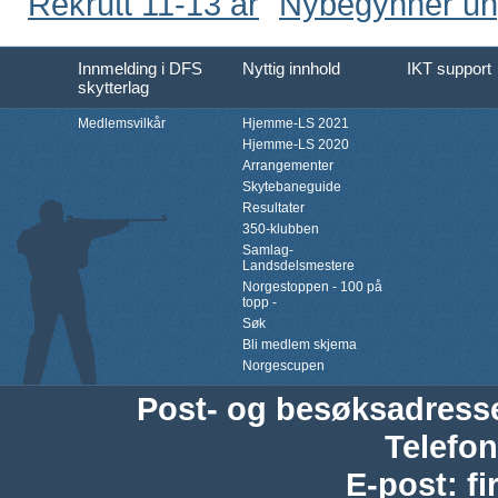
Rekrutt 11-13 år
Nybegynner u
Innmelding i DFS
Nyttig innhold
IKT support
skytterlag
Medlemsvilkår
Hjemme-LS 2021
Hjemme-LS 2020
Arrangementer
Skytebaneguide
Resultater
350-klubben
Samlag-
Landsdelsmestere
Norgestoppen - 100 på
topp -
Søk
Bli medlem skjema
Norgescupen
Post- og besøksadress
Telefon
E-post
:
f