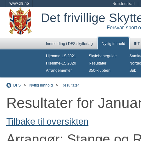
www.dfs.no
Nettstedskart
Det frivillige Skyt
Forsvar, sport 
Innmelding i DFS skytterlag
Nyttig innhold
IKT
Hjemme-LS 2021
Skytebaneguide
Samla
Hjemme-LS 2020
Resultater
Norges
Arrangementer
350-klubben
Søk
DFS
>
Nyttig innhold
>
Resultater
Resultater for Janua
Tilbake til oversikten
Arrangør: Stange og 