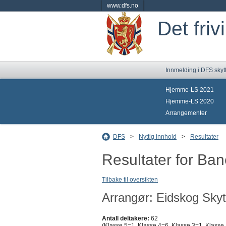
www.dfs.no
Det friv
Innmelding i DFS skyt
Hjemme-LS 2021
Hjemme-LS 2020
Arrangementer
DFS
>
Nyttig innhold
>
Resultater
Resultater for Ba
Tilbake til oversikten
Arrangør: Eidskog Skyt
Antall deltakere:
62
(Klasse 5=1, Klasse 4=6, Klasse 3=1, Klasse