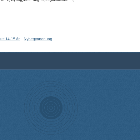
rutt 14-15 år
Nybegynner ung