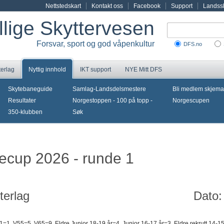
Nettstedskart
Kontakt oss
Facebook
Support
Landssk
illige Skyttervesen
Forsvar, sport og god våpenkultur
DFS.no
terlag
Nyttig innhold
IKT support
NYE Mitt DFS
Skytebaneguide
Samlag-Landsdelsmestere
Bli medlem skjema
Resultater
Norgestoppen - 100 på topp -
Norgescupen
350-klubben
Søk
necup 2026 - runde 1
terlag
Dato:
 1=1, V55=5, V65=9, Eldre Junior 18-19 år=4, Junior 16-17 år=3, Eldre rekrutt 14