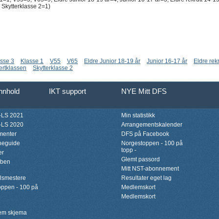
 Skytterklasse 2=1)
sse 3
Klasse 1
V55
V65
Eldre Junior 18-19 år
Junior 16-17 år
Eldre rek
ertklassen
Skytterklasse 2
innhold
IKT support
NYE Mitt DFS
LS 2021
Min statistikk
LS 2020
Arrangementskalender
menter
DFS på Facebook
neguide
Norgestoppen - 100 på
topp -
er
Glemt passord
bben
Mitt NST-abonnement
lsmestere
Resultater eget lag
ppen - 100 på
Medlemskort
Medlemskort
lem skjema