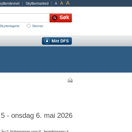
A
A
ytterstevnet
Skyttermarked
A
Skytterlagene
Stevner
Mitt DFS
 5 - onsdag 6. mai 2026
-15 år=2, Nybegynner ung=5, Jegerklassen=4,