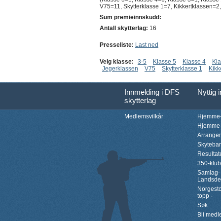
V75=11, Skytterklasse 1=7, Kikkertklassen=2,
Sum premieinnskudd:
Antall skytterlag:
16
Presseliste:
Last ned
Velg klasse:
3-5
Klasse 5
Klasse 4
Kla
Jegerklassen
V75
Skytterklasse 1
Kikk
Innmelding i DFS
Nyttig 
skytterlag
Medlemsvilkår
Hjemme-
Hjemme-
Arrange
Skyteba
Resultat
350-klu
Samlag-
Landsde
Norgesto
topp -
Søk
Bli med