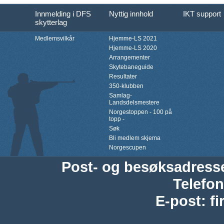
Innmelding i DFS
Nyttig innhold
IKT support
skytterlag
Medlemsvilkår
Hjemme-LS 2021
Hjemme-LS 2020
Arrangementer
Skytebaneguide
Resultater
350-klubben
Samlag-
Landsdelsmestere
Norgestoppen - 100 på
topp -
Søk
Bli medlem skjema
Norgescupen
Post- og besøksadress
Telefon
E-post
:
f