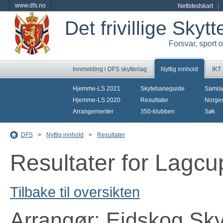
www.dfs.no
Nettstedskart
Det frivillige Skyt
Forsvar, sport 
Innmelding i DFS skytterlag
Nyttig innhold
IKT
Hjemme-LS 2021
Skytebaneguide
Samla
Hjemme-LS 2020
Resultater
Norges
Arrangementer
350-klubben
Søk
DFS
>
Nyttig innhold
>
Resultater
Resultater for Lagcu
Tilbake til oversikten
Arrangør: Eidskog Sky