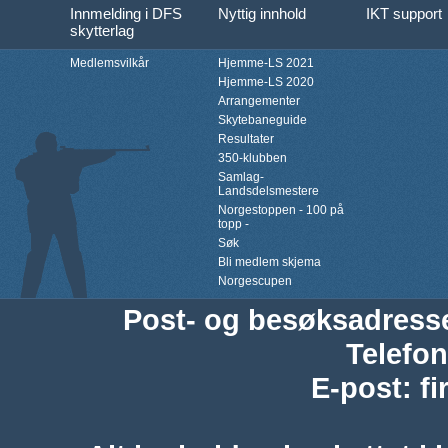
Innmelding i DFS
Nyttig innhold
IKT support
skytterlag
Medlemsvilkår
Hjemme-LS 2021
Hjemme-LS 2020
Arrangementer
Skytebaneguide
Resultater
350-klubben
Samlag-
Landsdelsmestere
Norgestoppen - 100 på
topp -
Søk
Bli medlem skjema
Norgescupen
Post- og besøksadress
Telefon
E-post
:
f