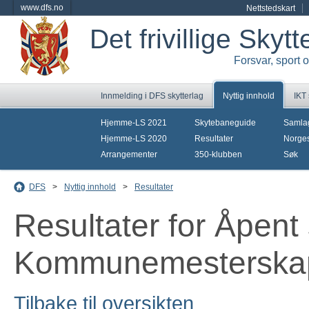
www.dfs.no
Nettstedskart
Det frivillige Skyt
Forsvar, sport 
Innmelding i DFS skytterlag
Nyttig innhold
IKT
Hjemme-LS 2021
Skytebaneguide
Samla
Hjemme-LS 2020
Resultater
Norges
Arrangementer
350-klubben
Søk
DFS
>
Nyttig innhold
>
Resultater
Resultater for Åpent 
Kommunemesterska
Tilbake til oversikten