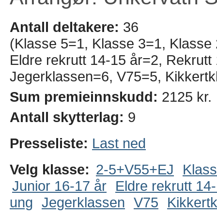
Antall deltakere:
36
(Klasse 5=1, Klasse 3=1, Klasse
Eldre rekrutt 14-15 år=2, Rekrut
Jegerklassen=6, V75=5, Kikkertk
Sum premieinnskudd:
2125 kr.
Antall skytterlag:
9
Presseliste:
Last ned
Velg klasse:
2-5+V55+EJ
Klass
Junior 16-17 år
Eldre rekrutt 14
ung
Jegerklassen
V75
Kikkert