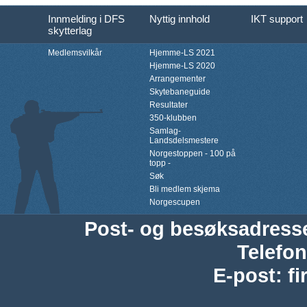
Innmelding i DFS
Nyttig innhold
IKT support
skytterlag
Medlemsvilkår
Hjemme-LS 2021
Hjemme-LS 2020
Arrangementer
Skytebaneguide
Resultater
350-klubben
Samlag-
Landsdelsmestere
Norgestoppen - 100 på
topp -
Søk
Bli medlem skjema
Norgescupen
Post- og besøksadress
Telefon
E-post
:
f