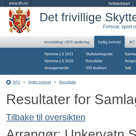
www.dfs.no
Nettstedskart
Det frivillige Skyt
Forsvar, sport 
Innmelding i DFS skytterlag
Nyttig innhold
IKT
Hjemme-LS 2021
Skytebaneguide
Samla
Hjemme-LS 2020
Resultater
Norges
Arrangementer
350-klubben
Søk
DFS
>
Nyttig innhold
>
Resultater
Resultater for Saml
Tilbake til oversikten
Arrangør: Unkervatn S