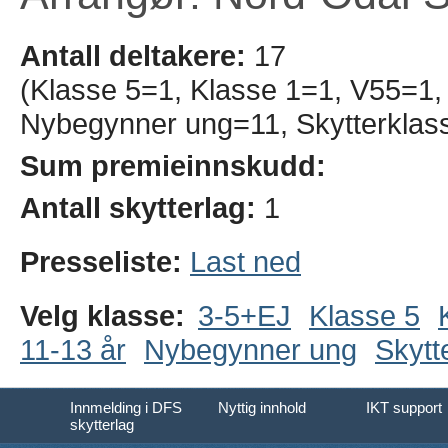
Antall deltakere:
17
(Klasse 5=1, Klasse 1=1, V55=1, 
Nybegynner ung=11, Skytterklas
Sum premieinnskudd:
Antall skytterlag:
1
Presseliste:
Last ned
Velg klasse:
3-5+EJ
Klasse 5
11-13 år
Nybegynner ung
Skytt
Innmelding i DFS
Nyttig innhold
IKT support
skytterlag