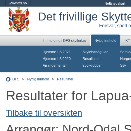
www.dfs.no
Nettstedskart
Det frivillige Skyt
Forsvar, sport 
Innmelding i DFS skytterlag
Nyttig innhold
IKT
Hjemme-LS 2021
Skytebaneguide
Samla
Hjemme-LS 2020
Resultater
Norges
Arrangementer
350-klubben
Søk
DFS
>
Nyttig innhold
>
Resultater
Resultater for Lapua
Tilbake til oversikten
Arrangør: Nord-Odal S