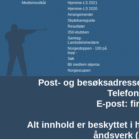
Medlemsvilkår
Hjemme-LS 2021
Hjemme-LS 2020
Arrangementer
Skytebaneguide
Resultater
350-klubben
Samlag-
Landsdelsmestere
Norgestoppen - 100 på
topp -
Søk
Bli medlem skjema
Norgescupen
Post- og besøksadress
Telefon
E-post
:
f
Alt innhold er beskyttet i 
åndsverk 