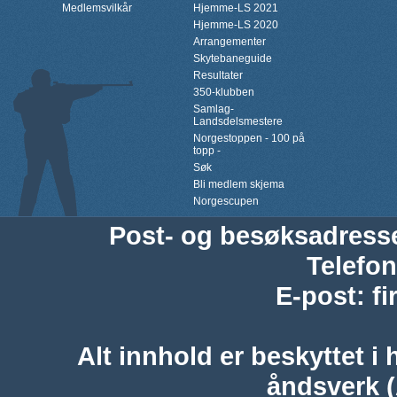
Medlemsvilkår
Hjemme-LS 2021
Hjemme-LS 2020
Arrangementer
Skytebaneguide
Resultater
350-klubben
Samlag-
Landsdelsmestere
Norgestoppen - 100 på
topp -
Søk
Bli medlem skjema
Norgescupen
Post- og besøksadress
Telefon
E-post
:
f
Alt innhold er beskyttet i 
åndsverk 