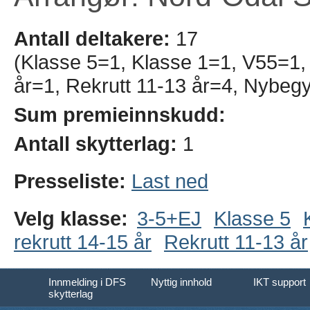
Antall deltakere:
17
(Klasse 5=1, Klasse 1=1, V55=1, 
år=1, Rekrutt 11-13 år=4, Nybeg
Sum premieinnskudd:
Antall skytterlag:
1
Presseliste:
Last ned
Velg klasse:
3-5+EJ
Klasse 5
rekrutt 14-15 år
Rekrutt 11-13 år
Innmelding i DFS
Nyttig innhold
IKT support
skytterlag