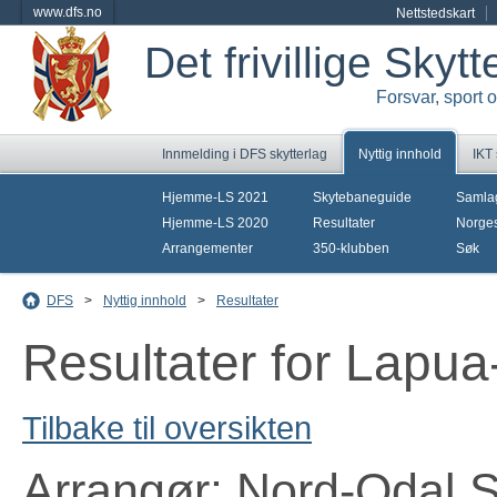
www.dfs.no
Nettstedskart
Det frivillige Skyt
Forsvar, sport 
Innmelding i DFS skytterlag
Nyttig innhold
IKT
Hjemme-LS 2021
Skytebaneguide
Samla
Hjemme-LS 2020
Resultater
Norges
Arrangementer
350-klubben
Søk
DFS
>
Nyttig innhold
>
Resultater
Resultater for Lapua
Tilbake til oversikten
Arrangør: Nord-Odal S