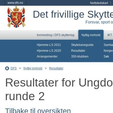
www.dfs.no
Nettstedskart
Det frivillige Skyt
Forsvar, sport 
Innmelding i DFS skytterlag
Nyttig innhold
IKT
Hjemme-LS 2021
Skytebaneguide
Samla
Hjemme-LS 2020
Resultater
Norges
Arrangementer
350-klubben
Søk
DFS
>
Nyttig innhold
>
Resultater
Resultater for Ungd
runde 2
Tilbake til oversikten