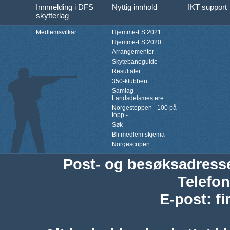
Innmelding i DFS
Nyttig innhold
IKT support
skytterlag
Medlemsvilkår
Hjemme-LS 2021
Hjemme-LS 2020
Arrangementer
Skytebaneguide
Resultater
350-klubben
Samlag-
Landsdelsmestere
Norgestoppen - 100 på
topp -
Søk
Bli medlem skjema
Norgescupen
Post- og besøksadress
Telefon
E-post
:
f