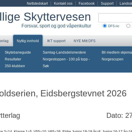
Nettstedskart
Kontakt oss
Facebook
Support
Landssk
illige Skyttervesen
Forsvar, sport og god våpenkultur
DFS.no
terlag
Nyttig innhold
IKT support
NYE Mitt DFS
Skytebaneguide
Samlag-Landsdelsmestere
Bli medlem skjema
Resultater
Norgestoppen - 100 på topp -
Norgescupen
350-klubben
Søk
foldserien, Eidsbergstevnet 2026
tterlag
Dato: 27
e 2=14, Klasse 1=5, V55=10, V65=26, Eldre Junior 18-19 år=8, Junior 16-17 år=16,