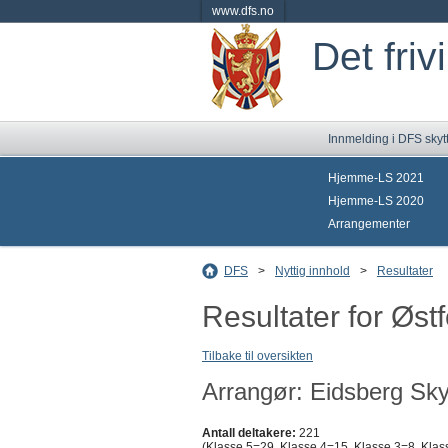
www.dfs.no
Det friv
Innmelding i DFS skyt
Hjemme-LS 2021
Hjemme-LS 2020
Arrangementer
DFS
>
Nyttig innhold
>
Resultater
Resultater for Øst
Tilbake til oversikten
Arrangør: Eidsberg Sky
Antall deltakere:
221
(Klasse 5=29, Klasse 4=15, Klasse 3=8, Klass