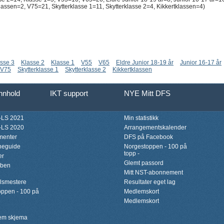
ssen=2, V75=21, Skytterklasse 1=11, Skytterklasse 2=4, Kikkertklassen=4)
sse 3
Klasse 2
Klasse 1
V55
V65
Eldre Junior 18-19 år
Junior 16-17 år
V75
Skytterklasse 1
Skytterklasse 2
Kikkertklassen
innhold
IKT support
NYE Mitt DFS
LS 2021
Min statistikk
LS 2020
Arrangementskalender
menter
DFS på Facebook
neguide
Norgestoppen - 100 på
topp -
er
Glemt passord
bben
Mitt NST-abonnement
lsmestere
Resultater eget lag
ppen - 100 på
Medlemskort
Medlemskort
lem skjema