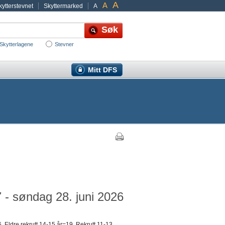
A
A
ytterstevnet
Skyttermarked
A
Skytterlagene
Stevner
Mitt DFS
 - søndag 28. juni 2026
 Eldre rekrutt 14-15 år=19, Rekrutt 11-13