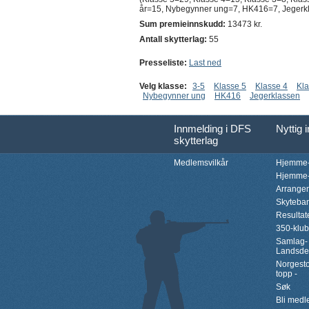
år=15, Nybegynner ung=7, HK416=7, Jegerkla
Sum premieinnskudd:
13473 kr.
Antall skytterlag:
55
Presseliste:
Last ned
Velg klasse:
3-5
Klasse 5
Klasse 4
Kla
Nybegynner ung
HK416
Jegerklassen
Innmelding i DFS
Nyttig 
skytterlag
Medlemsvilkår
Hjemme-
Hjemme-
Arrange
Skyteba
Resultat
350-klu
Samlag-
Landsde
Norgesto
topp -
Søk
Bli med