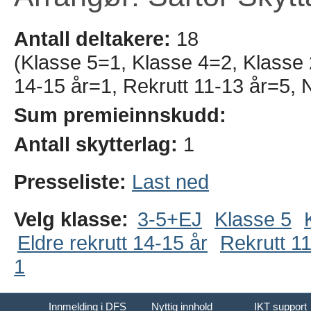
Antall deltakere:
18
(Klasse 5=1, Klasse 4=2, Klasse 
14-15 år=1, Rekrutt 11-13 år=5,
Sum premieinnskudd:
Antall skytterlag:
1
Presseliste:
Last ned
Velg klasse:
3-5+EJ
Klasse 5
Eldre rekrutt 14-15 år
Rekrutt 11
1
Innmelding i DFS
Nyttig innhold
IKT support