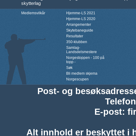
skytterlag
Medlemsvilkår
Hjemme-LS 2021
Hjemme-LS 2020
Arrangementer
Skytebaneguide
Resultater
350-klubben
Samlag-
Landsdelsmestere
Norgestoppen - 100 på
topp -
Søk
Bli medlem skjema
Norgescupen
Post- og besøksadress
Telefon
E-post
:
f
Alt innhold er beskyttet i 