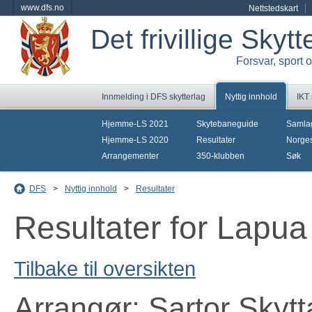
www.dfs.no
Nettstedskart
Det frivillige Skyt
Forsvar, sport 
Innmelding i DFS skytterlag
Nyttig innhold
IKT
Hjemme-LS 2021
Skytebaneguide
Samla
Hjemme-LS 2020
Resultater
Norges
Arrangementer
350-klubben
Søk
DFS
>
Nyttig innhold
>
Resultater
Resultater for Lapu
Tilbake til oversikten
Arrangør: Sartor Skytt