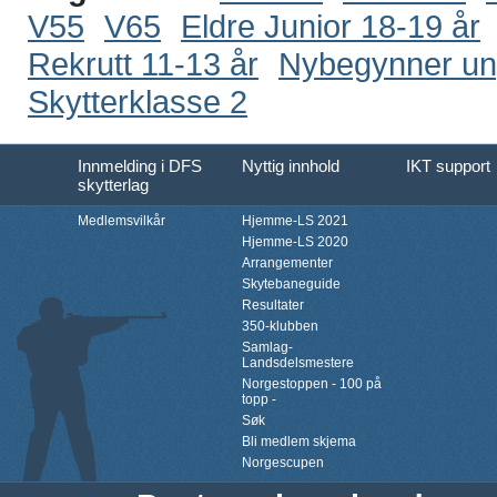
V55
V65
Eldre Junior 18-19 år
Rekrutt 11-13 år
Nybegynner u
Skytterklasse 2
Innmelding i DFS
Nyttig innhold
IKT support
skytterlag
Medlemsvilkår
Hjemme-LS 2021
Hjemme-LS 2020
Arrangementer
Skytebaneguide
Resultater
350-klubben
Samlag-
Landsdelsmestere
Norgestoppen - 100 på
topp -
Søk
Bli medlem skjema
Norgescupen