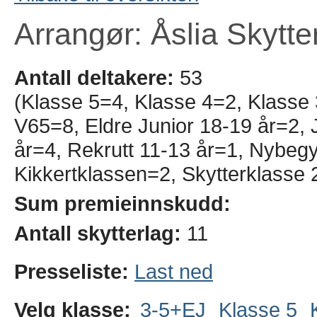
Arrangør: Åslia Skytte
Antall deltakere:
53
(Klasse 5=4, Klasse 4=2, Klasse
V65=8, Eldre Junior 18-19 år=2, J
år=4, Rekrutt 11-13 år=1, Nybeg
Kikkertklassen=2, Skytterklasse 
Sum premieinnskudd:
Antall skytterlag:
11
Presseliste:
Last ned
Velg klasse:
3-5+EJ
Klasse 5