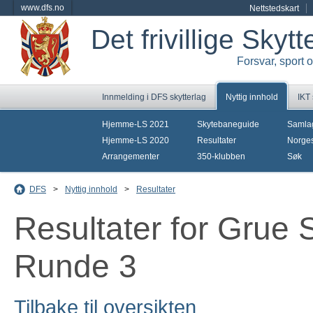
www.dfs.no
Nettstedskart
Det frivillige Skyt
Forsvar, sport 
Innmelding i DFS skytterlag
Nyttig innhold
IKT
Hjemme-LS 2021
Skytebaneguide
Samla
Hjemme-LS 2020
Resultater
Norges
Arrangementer
350-klubben
Søk
DFS
>
Nyttig innhold
>
Resultater
Resultater for Grue
Runde 3
Tilbake til oversikten