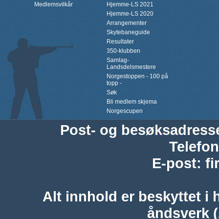
Medlemsvilkår
Hjemme-LS 2021
Hjemme-LS 2020
Arrangementer
Skytebaneguide
Resultater
350-klubben
Samlag-
Landsdelsmestere
Norgestoppen - 100 på
topp -
Søk
Bli medlem skjema
Norgescupen
Post- og besøksadress
Telefon
E-post
:
f
Alt innhold er beskyttet i 
åndsverk 