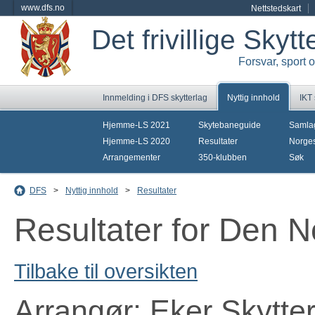
www.dfs.no
Nettstedskart
Det frivillige Skyt
Forsvar, sport 
Innmelding i DFS skytterlag
Nyttig innhold
IKT
Hjemme-LS 2021
Skytebaneguide
Samla
Hjemme-LS 2020
Resultater
Norges
Arrangementer
350-klubben
Søk
DFS
>
Nyttig innhold
>
Resultater
Resultater for Den N
Tilbake til oversikten
Arrangør: Eker Skytte