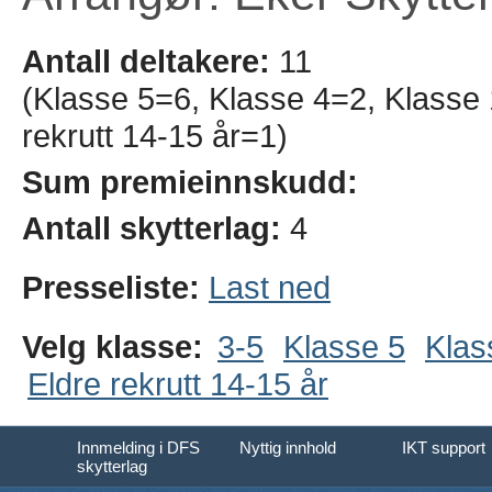
Antall deltakere:
11
(Klasse 5=6, Klasse 4=2, Klasse 
rekrutt 14-15 år=1)
Sum premieinnskudd:
Antall skytterlag:
4
Presseliste:
Last ned
Velg klasse:
3-5
Klasse 5
Klas
Eldre rekrutt 14-15 år
Innmelding i DFS
Nyttig innhold
IKT support
skytterlag