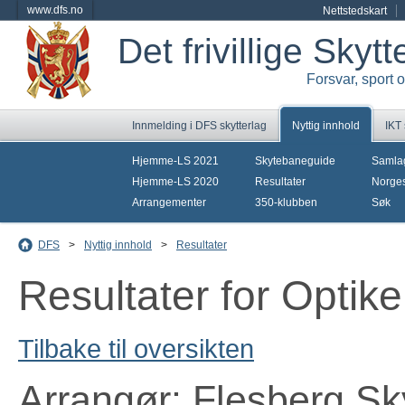
www.dfs.no
Nettstedskart
Det frivillige Skyt
Forsvar, sport 
Innmelding i DFS skytterlag
Nyttig innhold
IKT
Hjemme-LS 2021
Skytebaneguide
Samla
Hjemme-LS 2020
Resultater
Norges
Arrangementer
350-klubben
Søk
DFS
>
Nyttig innhold
>
Resultater
Resultater for Optik
Tilbake til oversikten
Arrangør: Flesberg Sk