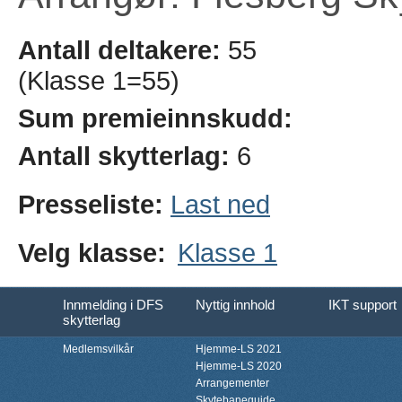
Antall deltakere:
55
(Klasse 1=55)
Sum premieinnskudd:
Antall skytterlag:
6
Presseliste:
Last ned
Velg klasse:
Klasse 1
Innmelding i DFS
Nyttig innhold
IKT support
skytterlag
Medlemsvilkår
Hjemme-LS 2021
Hjemme-LS 2020
Arrangementer
Skytebaneguide