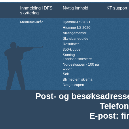
Innmelding i DFS
Nyttig innhold
IKT support
skytterlag
Medlemsvilkår
Hjemme-LS 2021
Hjemme-LS 2020
Arrangementer
Skytebaneguide
Resultater
350-klubben
Samlag-
Landsdelsmestere
Norgestoppen - 100 på
topp -
Søk
Bli medlem skjema
Norgescupen
Post- og besøksadress
Telefon
E-post
:
f