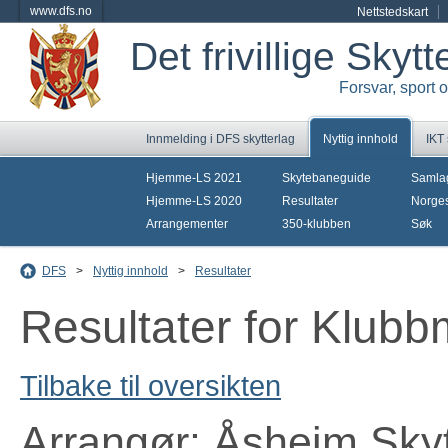
www.dfs.no
Nettstedskart
Det frivillige Skyt
Forsvar, sport 
Innmelding i DFS skytterlag
Nyttig innhold
IKT
Hjemme-LS 2021
Skytebaneguide
Samla
Hjemme-LS 2020
Resultater
Norges
Arrangementer
350-klubben
Søk
DFS
>
Nyttig innhold
>
Resultater
Resultater for Klub
Tilbake til oversikten
Arrangør: Åsheim Skyt