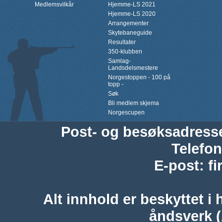
Medlemsvilkår
Hjemme-LS 2021
Hjemme-LS 2020
Arrangementer
Skytebaneguide
Resultater
350-klubben
Samlag-
Landsdelsmestere
Norgestoppen - 100 på
topp -
Søk
Bli medlem skjema
Norgescupen
Post- og besøksadress
Telefon
E-post
:
f
Alt innhold er beskyttet i 
åndsverk 