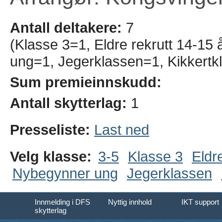
Antall deltakere:
7
(Klasse 3=1, Eldre rekrutt 14-15
ung=1, Jegerklassen=1, Kikkertk
Sum premieinnskudd:
Antall skytterlag:
1
Presseliste:
Last ned
Velg klasse:
3-5
Klasse 3
Eldr
Nybegynner ung
Jegerklassen
Innmelding i DFS
Nyttig innhold
IKT support
skytterlag