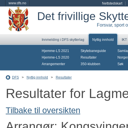
www.dfs.no
Nettstedskart
Det frivillige Skyt
Forsvar, sport 
Innmelding i DFS skytterlag
Nyttig innhold
IKT
Hjemme-LS 2021
Skytebaneguide
Samla
Hjemme-LS 2020
Resultater
Norges
Arrangementer
350-klubben
Søk
DFS
>
Nyttig innhold
>
Resultater
Resultater for Lagm
Tilbake til oversikten
Arrangør: Kongsvinge