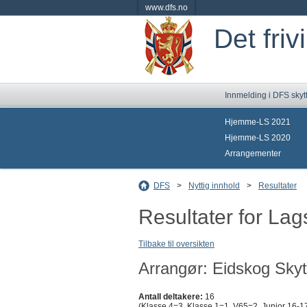
www.dfs.no
Det friv
Innmelding i DFS skyt
Hjemme-LS 2021
Hjemme-LS 2020
Arrangementer
DFS
>
Nyttig innhold
>
Resultater
Resultater for La
Tilbake til oversikten
Arrangør: Eidskog Skyt
Antall deltakere:
16
(Klasse 4=3, Klasse 1=1, V65=2, Junior 16-17 