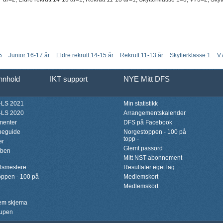
5
Junior 16-17 år
Eldre rekrutt 14-15 år
Rekrutt 11-13 år
Skytterklasse 1
V
innhold
IKT support
NYE Mitt DFS
LS 2021
Min statistikk
LS 2020
Arrangementskalender
menter
DFS på Facebook
neguide
Norgestoppen - 100 på
topp -
er
Glemt passord
bben
Mitt NST-abonnement
lsmestere
Resultater eget lag
ppen - 100 på
Medlemskort
Medlemskort
lem skjema
upen