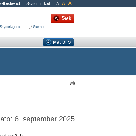
A
A
ytterstevnet
Skyttermarked
A
Skytterlagene
Stevner
Mitt DFS
ato: 6. september 2025
terklasse 2=1)