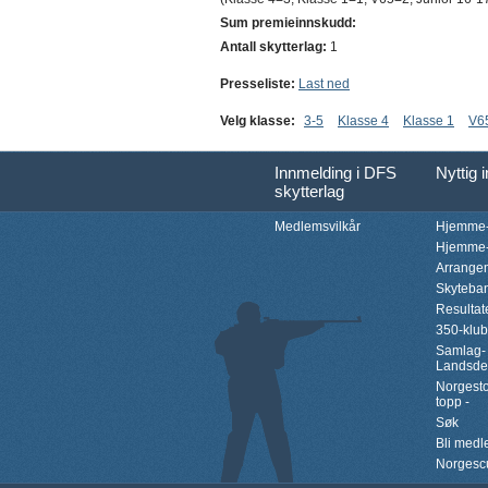
Sum premieinnskudd:
Antall skytterlag:
1
Presseliste:
Last ned
Velg klasse:
3-5
Klasse 4
Klasse 1
V6
Innmelding i DFS
Nyttig 
skytterlag
Medlemsvilkår
Hjemme-
Hjemme-
Arrange
Skyteba
Resultat
350-klu
Samlag-
Landsde
Norgesto
topp -
Søk
Bli med
Norgesc