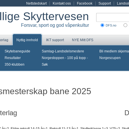
Nettstedskart
Kontakt oss
Facebook
Support
Landssk
illige Skyttervesen
Forsvar, sport og god våpenkultur
DFS.no
terlag
Nyttig innhold
IKT support
NYE Mitt DFS
Skytebaneguide
Samlag-Landsdelsmestere
Bli medlem skjema
Resultater
Norgestoppen - 100 på topp -
Norgescupen
350-klubben
Søk
gsmesterskap bane 2025
terlag
D
år=2, Eldre rekrutt 14-15 år=1, Rekrutt 11-13 år=1, Skytterklasse 1=3, V75=2, Skyt